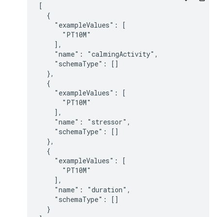
[

  {

    "exampleValues": [

      "PT10M"

    ],

    "name": "calmingActivity",

    "schemaType": []

  },

  {

    "exampleValues": [

      "PT10M"

    ],

    "name": "stressor",

    "schemaType": []

  },

  {

    "exampleValues": [

      "PT10M"

    ],

    "name": "duration",

    "schemaType": []

  }
