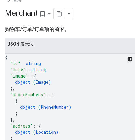
参考
Merchant
bookmark_border
购物车/订单/订单项的商家。
JSON 表示法
{
"id"
: 
string
,
"name"
: 
string
,
"image"
: 
{
object (
Image
)
}
,
"phoneNumbers"
: 
[
{
object (
PhoneNumber
)
}
]
,
"address"
: 
{
object (
Location
)
}