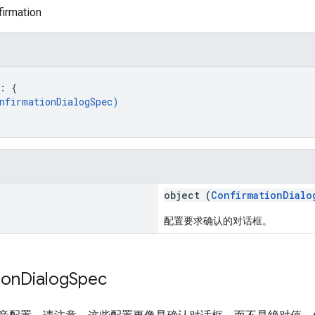
irmation
: 
{
nfirmationDialogSpec
)
object (
ConfirmationDialo
配置要求确认的对话框。
ion
Dialog
Spec