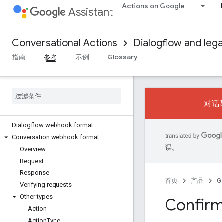
Actions on Google
Audio
Assistant
Sound library
Audio loudness
Conversational Actions
Dialogflow and leg
Intents
指南
参考
示例
Glossary
Overview
Built-in intents
Webhook format
对话型
Overview
Dialogflow webhook format
Conversation webhook format
误。
Overview
Request
Response
首页
产品
G
Verifying requests
Other types
Confirm
Action
Action
Type