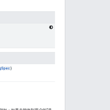
gSpec
)