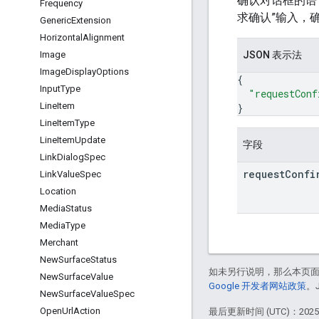
确认对话框的语
Frequency
求确认”输入，
Generic
Extension
Horizontal
Alignment
JSON 表示法
Image
Image
Display
Options
{
Input
Type
"requestConf
Line
Item
}
Line
Item
Type
Line
Item
Update
字段
Link
Dialog
Spec
request
Confi
Link
Value
Spec
Location
Media
Status
Media
Type
Merchant
New
Surface
Status
如未另行说明，那么本页
New
Surface
Value
Google 开发者网站政策
。
New
Surface
Value
Spec
Open
Url
Action
最后更新时间 (UTC)：2025-