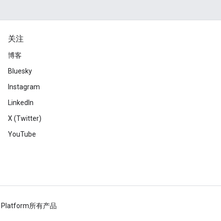
关注
博客
Bluesky
Instagram
LinkedIn
X (Twitter)
YouTube
 Platform
所有产品