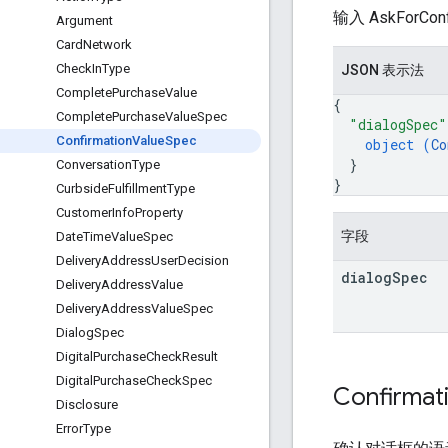
输入 AskForConf
Argument
Card
Network
Check
In
Type
JSON 表示法
Complete
Purchase
Value
{
Complete
Purchase
Value
Spec
"dialogSpec"
Confirmation
Value
Spec
object (
Co
}
Conversation
Type
}
Curbside
Fulfillment
Type
Customer
Info
Property
字段
Date
Time
Value
Spec
Delivery
Address
User
Decision
dialog
Spec
Delivery
Address
Value
Delivery
Address
Value
Spec
Dialog
Spec
Digital
Purchase
Check
Result
Digital
Purchase
Check
Spec
Confirmat
Disclosure
Error
Type