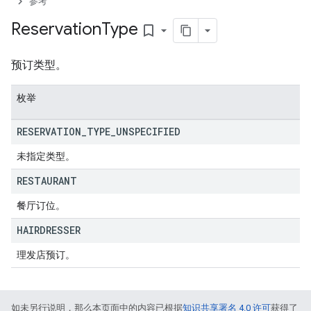
参考
Reservation
Type
bookmark_border
预订类型。
枚举
RESERVATION
_
TYPE
_
UNSPECIFIED
未指定类型。
RESTAURANT
餐厅订位。
HAIRDRESSER
理发店预订。
如未另行说明，那么本页面中的内容已根据
知识共享署名 4.0 许可
获得了