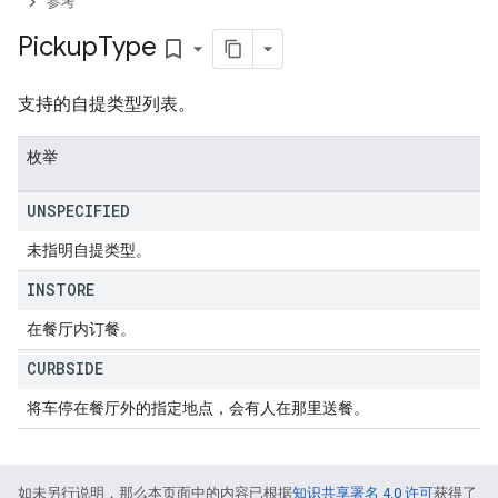
参考
Pickup
Type
bookmark_border
支持的自提类型列表。
枚举
UNSPECIFIED
未指明自提类型。
INSTORE
在餐厅内订餐。
CURBSIDE
将车停在餐厅外的指定地点，会有人在那里送餐。
如未另行说明，那么本页面中的内容已根据
知识共享署名 4.0 许可
获得了