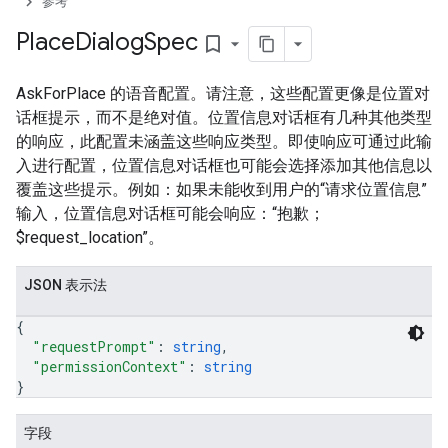
参考
Place
Dialog
Spec
bookmark_border
AskForPlace 的语音配置。请注意，这些配置更像是位置对
话框提示，而不是绝对值。位置信息对话框有几种其他类型
的响应，此配置未涵盖这些响应类型。即使响应可通过此输
入进行配置，位置信息对话框也可能会选择添加其他信息以
覆盖这些提示。例如：如果未能收到用户的“请求位置信息”
输入，位置信息对话框可能会响应：“抱歉；
$request_location”。
JSON 表示法
{
"requestPrompt"
: 
string
,
"permissionContext"
: 
string
}
字段