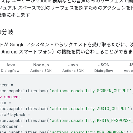
えば ユーザーが Google 検索などの音声のみのサーフェス
ビジュアル スペースで別のサーフェスを探すためのアクションを
機能に移します
の分岐
トが Google アシスタントからリクエストを受け取るたびに
me や Android スマートフォン）の機能を問い合わせることができ
Java
Node.js
Java
JSON
J
reen
=
ace
.
capabilities
.
has
(
'actions.capability.SCREEN_OUTPUT'
v.screen;
dio
=
ace
.
capabilities
.
has
(
'actions.capability.AUDIO_OUTPUT'
)
diaPlayback
=
ace
.
capabilities
.
has
(
'actions.capability.MEDIA_RESPONSE
bBrowser
=
ace
.
capabilities
.
has
(
'actions.capability.WEB_BROWSER'
);