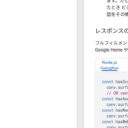
ます。たと
たとき 
話をその
レスポンス
フルフィルメン
Google Ho
Node.js
const
hasSc
conv
.
surf
// OR con
const
hasAu
conv
.
surf
const
hasMe
conv
.
surf
const
hasWe
conv
.
surf