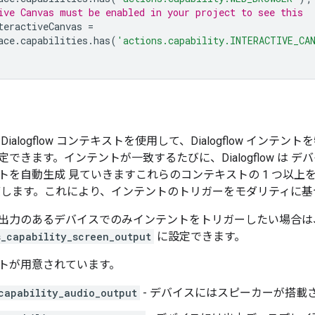
ive Canvas must be enabled in your project to see this
teractiveCanvas
=
ace
.
capabilities
.
has
(
'actions.capability.INTERACTIVE_CA
ialogflow コンテキスト
を使用して、Dialogflow インテ
できます。インテントが一致するたびに、Dialogflow は 
トを自動生成 見ていきますこれらのコンテキストの 1 つ以上
渡します。これにより、インテントのトリガーをモダリティに基
出力のあるデバイスでのみインテントをトリガーしたい場合は
s_capability_screen_output
に設定できます。
トが用意されています。
capability_audio_output
- デバイスにはスピーカーが搭載