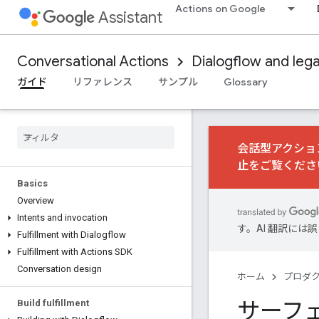
Actions on Google
Assistant
Conversational Actions
Dialogflow and leg
ガイド
リファレンス
サンプル
Glossary
会話型アクション
止
をご覧くださ
Basics
Overview
Intents and invocation
す。AI 翻訳に
Fulfillment with Dialogflow
Fulfillment with Actions SDK
Conversation design
ホーム
プロダ
サーフェ
Build fulfillment