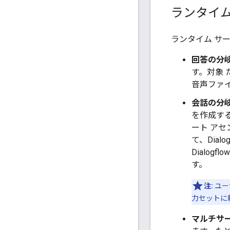
ランタイム
ランタイム サ
回答の分
す。対象
音声ファイ
会話の分
を作成する
ート アセ
て、Dia
Dialo
す。
注:
ユー
力セットに
マルチサ