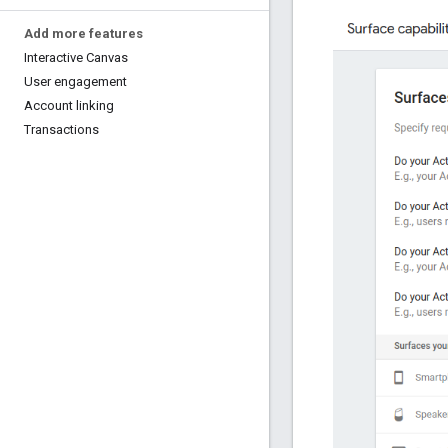
Add more features
Interactive Canvas
User engagement
Account linking
Transactions