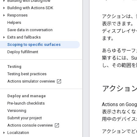
Building with Dialogflow
Building with Actions SDK
Responses
アクションは、
Helpers
表示できます。
Save data in conversation
ディスプレイサ
Exits and fallbacks
ます。
Scoping to specific surfaces
あらゆるサーフ
Deploy fulfillment
築するには、Su
し、その範囲を
Testing
Testing best practices
Actions simulator overview
アクショ
Deploy and manage
Pre-launch checklists
Actions 
Versioning
表示されなくな
Submit your project
用中のデバイス
Actions console overview
アクションでどの
Localization