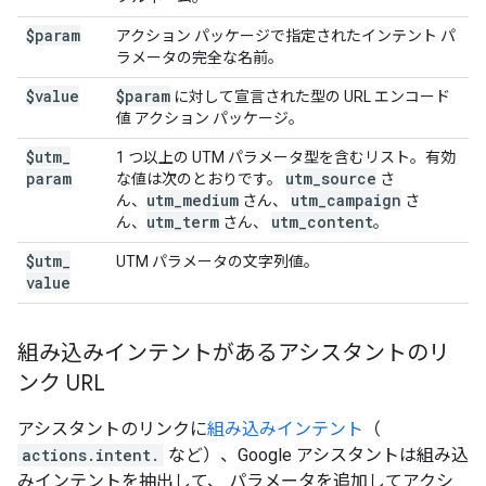
$param
アクション パッケージで指定されたインテント パ
ラメータの完全な名前。
$value
$param
に対して宣言された型の URL エンコード
値 アクション パッケージ。
$utm
_
1 つ以上の UTM パラメータ型を含むリスト。有効
param
utm
_
source
な値は次のとおりです。
さ
utm
_
medium
utm
_
campaign
ん、
さん、
さ
utm
_
term
utm
_
content
ん、
さん、
。
$utm
_
UTM パラメータの文字列値。
value
組み込みインテントがあるアシスタントのリ
ンク URL
アシスタントのリンクに
組み込みインテント
（
actions.intent.
など）、Google アシスタントは組み込
みインテントを抽出して、 パラメータを追加してアクシ