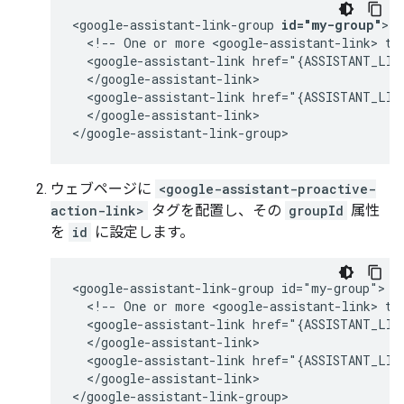
<google-assistant-link-group 
id="my-group"
>

  <!-- One or more <google-assistant-link> tag
  <google-assistant-link href="{ASSISTANT_LINK
  </google-assistant-link>

  <google-assistant-link href="{ASSISTANT_LINK
  </google-assistant-link>

ウェブページに
<google-assistant-proactive-
action-link>
タグを配置し、その
groupId
属性
を
id
に設定します。
<google-assistant-link-group id="my-group">

  <!-- One or more <google-assistant-link> tag
  <google-assistant-link href="{ASSISTANT_LINK
  </google-assistant-link>

  <google-assistant-link href="{ASSISTANT_LINK
  </google-assistant-link>

</google-assistant-link-group>
