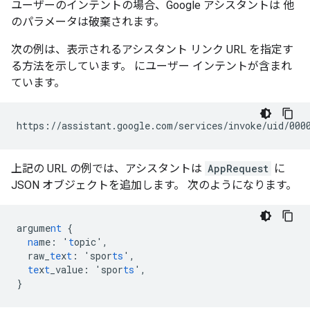
ユーザーのインテントの場合、Google アシスタントは 他
のパラメータは破棄されます。
次の例は、表示されるアシスタント リンク URL を指定す
る方法を示しています。 にユーザー インテントが含まれ
ています。
上記の URL の例では、アシスタントは
AppRequest
に
JSON オブジェクトを追加します。 次のようになります。
argume
nt
{
na
me
:
'
t
opic'
,
raw_
te
x
t
:
'spor
ts
'
,
te
x
t
_value
:
'spor
ts
'
,
}