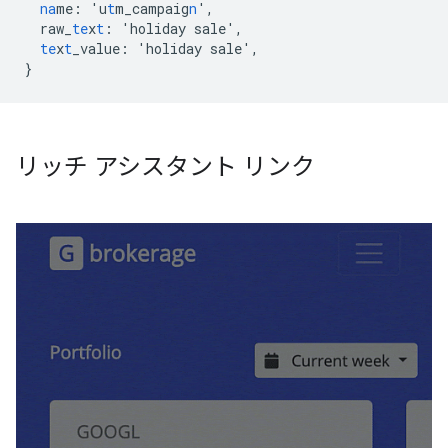
na
me
:
'u
t
m_campaig
n
'
,
raw_
te
x
t
:
'holiday
sale'
,
te
x
t
_value
:
'holiday
sale'
,
}
リッチ アシスタント リンク