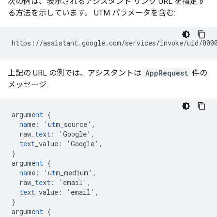
次の例は、表示されるアシスタント リンク URL を指定す
る方法を示しています。 UTM パラメータを含む:
上記の URL の例では、アシスタントは
AppRequest
件の
メッセージ:
argume
nt
{
na
me
:
'u
t
m_source'
,
raw_
te
x
t
:
'Google'
,
te
x
t
_value
:
'Google'
,
}
argume
nt
{
na
me
:
'u
t
m_medium'
,
raw_
te
x
t
:
'email'
,
te
x
t
_value
:
'email'
,
}
argume
nt
{