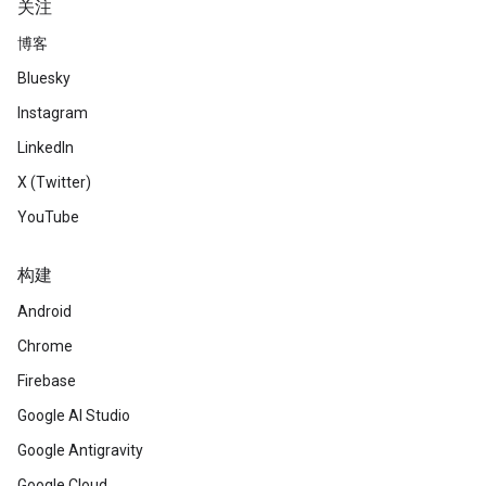
关注
博客
Bluesky
Instagram
LinkedIn
X (Twitter)
YouTube
构建
Android
Chrome
Firebase
Google AI Studio
Google Antigravity
Google Cloud