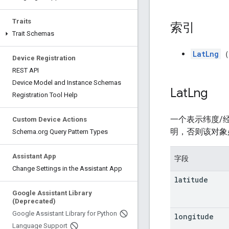
Traits
索引
Trait Schemas
LatLng
（
Device Registration
REST API
Device Model and Instance Schemas
Lat
Lng
Registration Tool Help
一个表示纬度/
Custom Device Actions
明，否则该对象
Schema
.
org Query Pattern Types
Assistant App
字段
Change Settings in the Assistant App
latitude
Google Assistant Library
(Deprecated)
Google Assistant Library for Python
longitude
Language Support