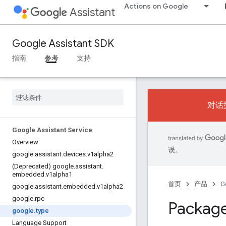
Actions on Google
Assistant
Google Assistant SDK
指南
参考
支持
对话型
Google Assistant Service
Overview
误。
google
.
assistant
.
devices
.
v1alpha2
(Deprecated) google
.
assistant
.
embedded
.
v1alpha1
首页
产品
G
google
.
assistant
.
embedded
.
v1alpha2
google
.
rpc
Package
google
.
type
Language Support