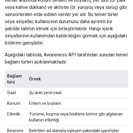
veriler arasında konum (enlem ve boylam), yer türü (ör. park
veya kahve dükkanı) ve aktivite (ör. yürüyüş veya sürüş) gibi
sensörlerden elde edilen veriler yer alır. Bu temel türler
veya sinyaller, kullanıcının durumunu daha ayrıntılı bir
şekilde tahmin etmek için birleştirilebilir. Hangi içerik
sinyallerinin kullanımdan kaldırıldığını görmek için aşağıdaki
bildirimi genişletin.
Aşağıdaki tabloda, Awareness API tarafından sunulan temel
bağlam türleri açıklanmaktadır:
Bağlam
Örnek
türü
Saat
Şu anki yerel saat
Konum
Enlem ve boylam
Etkinlik
Yürüme, koşma veya bisiklete binme gibi algılanan
kullanıcı etkinliği
Beacons
Belirtilen ad alanıyla eşleşen yakındaki işaretçiler