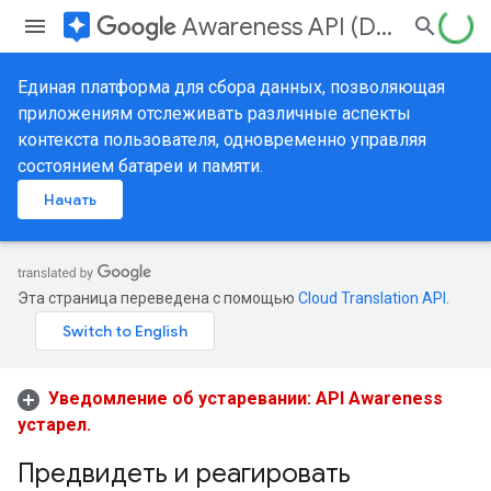
assistant
Awareness API (Deprecated)
Единая платформа для сбора данных, позволяющая
приложениям отслеживать различные аспекты
контекста пользователя, одновременно управляя
состоянием батареи и памяти.
Начать
Эта страница переведена с помощью
Cloud Translation API
.
Уведомление об устаревании: API Awareness
устарел.
Предвидеть и реагировать