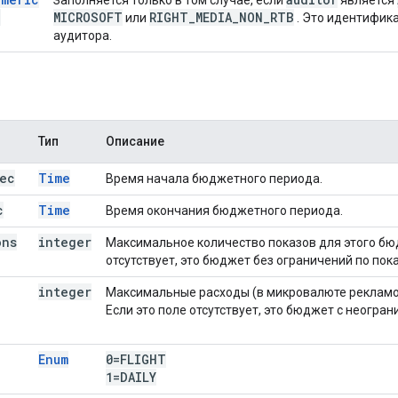
d
MICROSOFT
RIGHT
_
MEDIA
_
NON
_
RTB
или
. Это идентифика
аудитора.
Тип
Описание
ec
Time
Время начала бюджетного периода.
c
Time
Время окончания бюджетного периода.
ons
integer
Максимальное количество показов для этого бюд
отсутствует, это бюджет без ограничений по пок
integer
Максимальные расходы (в микровалюте рекламо
Если это поле отсутствует, это бюджет с неогра
Enum
0=FLIGHT
1=DAILY