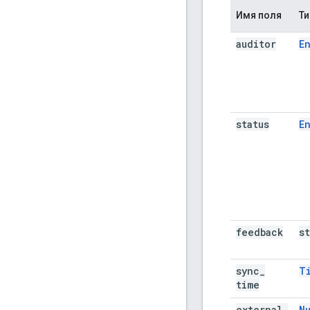
Имя поля
Ти
auditor
E
status
E
feedback
s
sync
_
T
time
external
_
N