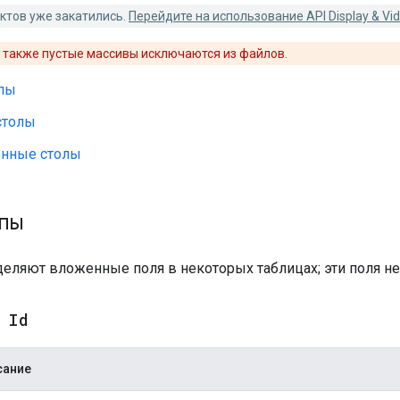
ктов уже закатились.
Перейдите на использование API Display & Vid
а также пустые массивы исключаются из файлов.
пы
столы
нные столы
пы
деляют вложенные поля в некоторых таблицах; эти поля н
 Id
сание