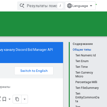
/
Содержание
 каналу Discord Bid Manager API
Общие типы
Тип Numeric Id
Тип Enum
Тип Time
Тип Currency
Micro
Percentage Milli
ериалы
Тип FileSummary
Тип
2
EntityCommonDa
bookmark_border
ta
Тип