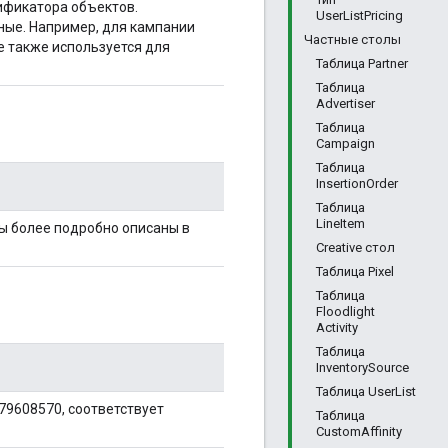
ификатора объектов.
UserListPricing
ные. Например, для кампании
Частные столы
е также используется для
Таблица Partner
Таблица
Advertiser
Таблица
Campaign
Таблица
InsertionOrder
Таблица
LineItem
ы более подробно описаны в
Creative стол
Таблица Pixel
Таблица
Floodlight
Activity
Таблица
InventorySource
Таблица UserList
79608570, соответствует
Таблица
CustomAffinity