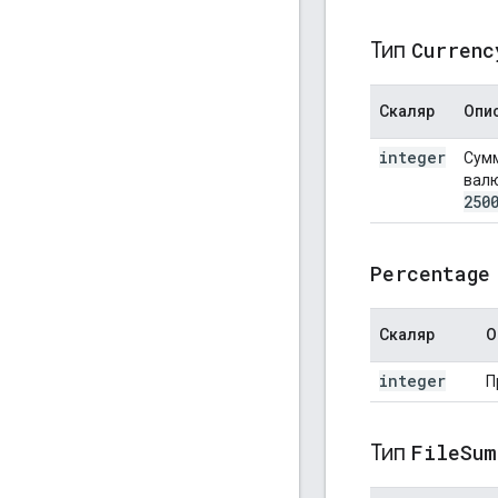
Тип
Currenc
Скаляр
Опи
integer
Сумм
валю
250
Percentage
Скаляр
О
integer
П
Тип
File
Sum