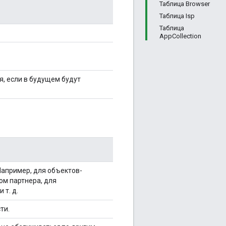
Таблица Browser
Таблица Isp
Таблица
AppCollection
, если в будущем будут
Например, для объектов-
ом партнера, для
т. д.
ти.