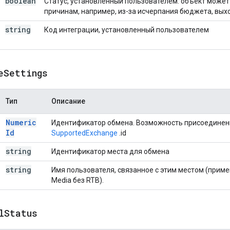
boolean
Статус, установленный пользователем: объект может
причинам, например, из-за исчерпания бюджета, выхода
string
Код интеграции, установленный пользователем
e
Settings
Тип
Описание
Numeric
Идентификатор обмена. Возможность присоедине
Id
SupportedExchange
.id
string
Идентификатор места для обмена
string
Имя пользователя, связанное с этим местом (приме
Media без RTB).
l
Status