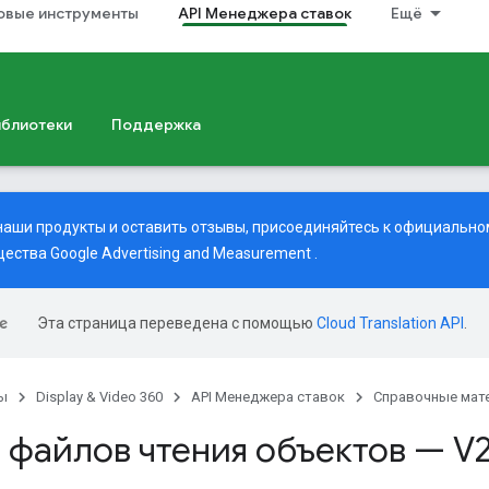
совые инструменты
API Менеджера ставок
Ещё
иблиотеки
Поддержка
наши продукты и оставить отзывы, присоединяйтесь к официальному
ества Google Advertising and Measurement
.
Эта страница переведена с помощью
Cloud Translation API
.
ы
Display & Video 360
API Менеджера ставок
Справочные мат
 файлов чтения объектов — V