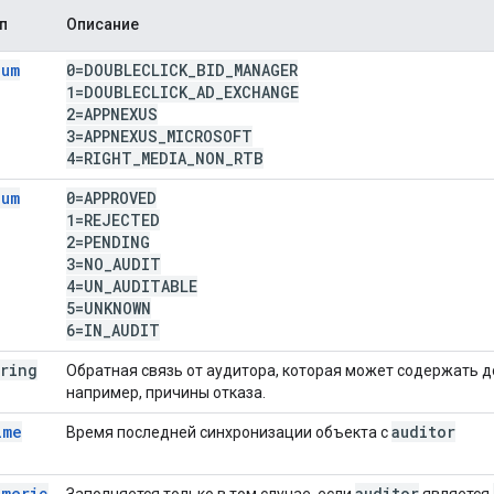
п
Описание
num
0=DOUBLECLICK
_
BID
_
MANAGER
1=DOUBLECLICK
_
AD
_
EXCHANGE
2=APPNEXUS
3=APPNEXUS
_
MICROSOFT
4=RIGHT
_
MEDIA
_
NON
_
RTB
num
0=APPROVED
1=REJECTED
2=PENDING
3=NO
_
AUDIT
4=UN
_
AUDITABLE
5=UNKNOWN
6=IN
_
AUDIT
tring
Обратная связь от аудитора, которая может содержать
например, причины отказа.
ime
auditor
Время последней синхронизации объекта с
umeric
auditor
Заполняется только в том случае, если
является