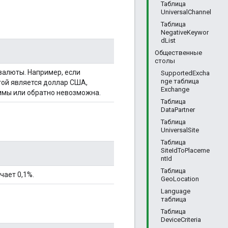
Таблица
UniversalChannel
Таблица
NegativeKeywor
dList
Общественные
столы
валюты. Например, если
SupportedExcha
nge таблица
той является доллар США,
Exchange
ммы или обратно невозможна.
Таблица
DataPartner
Таблица
UniversalSite
Таблица
SiteIdToPlaceme
ntId
Таблица
чает 0,1%.
GeoLocation
Language
таблица
Таблица
DeviceCriteria