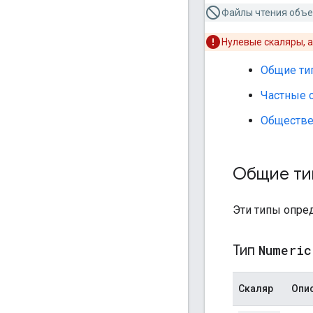
Файлы чтения объе
Нулевые скаляры, 
Общие ти
Частные 
Обществе
Общие ти
Эти типы опре
Тип
Numeric
Скаляр
Опи