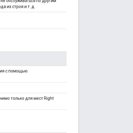
 не
обслуживаться
по другим
 из строя и т. д.
ния с помощью
нимо только для мест Right