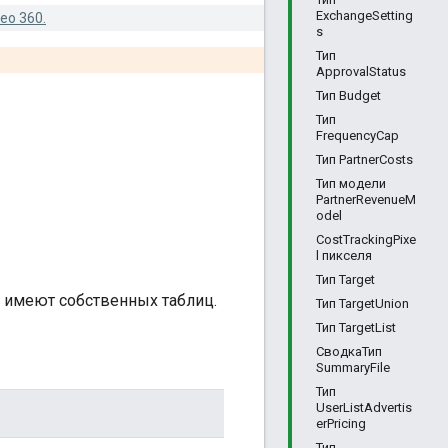
ExchangeSetting
eo 360.
s
Тип
ApprovalStatus
Тип Budget
Тип
FrequencyCap
Тип PartnerCosts
Тип модели
PartnerRevenueM
odel
CostTrackingPixe
l пикселя
Тип Target
е имеют собственных таблиц.
Тип TargetUnion
Тип TargetList
СводкаТип
SummaryFile
Тип
UserListAdvertis
erPricing
Тип