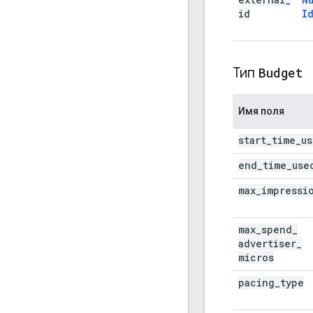
id
I
Тип
Budget
Имя поля
start
_
time
_
us
end
_
time
_
use
max
_
impressi
max
_
spend
_
advertiser
_
micros
pacing
_
type