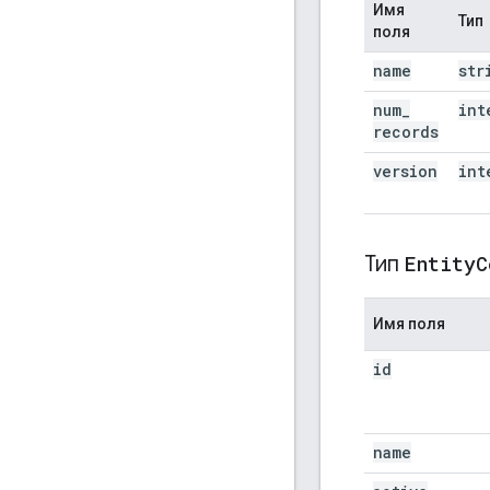
Имя
Тип
поля
name
str
num
_
int
records
version
int
Тип
Entity
C
Имя поля
id
name