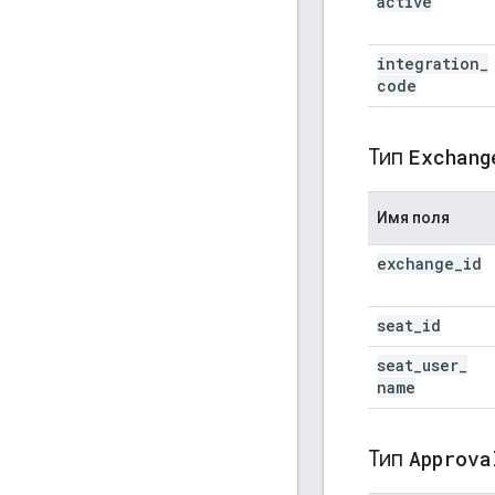
active
integration
_
code
Тип
Exchang
Имя поля
exchange
_
id
seat
_
id
seat
_
user
_
name
Тип
Approva