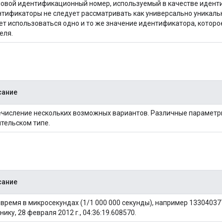
овой идентификационный номер, используемый в качестве идент
тификаторы не следует рассматривать как универсально уникаль
т использоваться одно и то же значение идентификатора, которо
еля.
сание
числение нескольких возможных вариантов. Различные параметр
тельском типе.
сание
-время в микросекундах (1/1 000 000 секунды), например 13304037
нику, 28 февраля 2012 г., 04:36:19.608570.