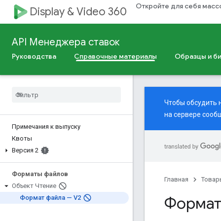
Откройте для себя мас
Display & Video 360
API Менеджера ставок
Руководства
Справочные материалы
Образцы и б
Чтобы обсудить 
на сервере
сообщ
Примечания к выпуску
Квоты
Версия 2
Форматы файлов
Главная
Товар
Объект Чтение
Формат
Формат файла — V2