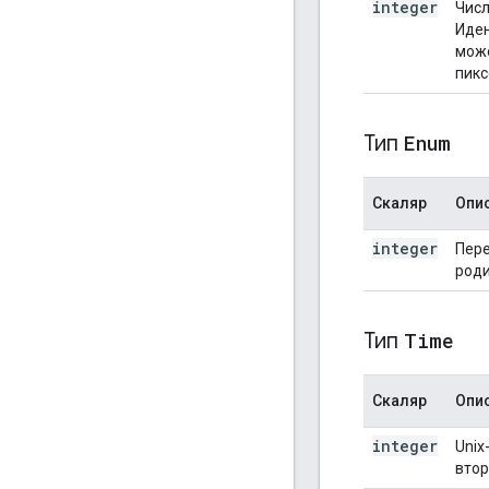
integer
Числ
Иден
може
пикс
Тип
Enum
Скаляр
Опи
integer
Пере
роди
Тип
Time
Скаляр
Опи
integer
Unix
втор