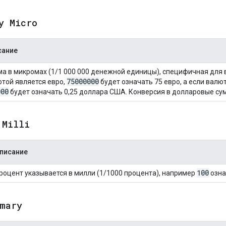
y Micro
сание
а в микромах (1/1 000 000 денежной единицы), специфичная для 
75000000
той является евро,
будет означать 75 евро, а если валю
000
будет означать 0,25 доллара США. Конверсия в долларовые су
 Milli
писание
100
роцент указывается в милли (1/1000 процента), например
озна
mary