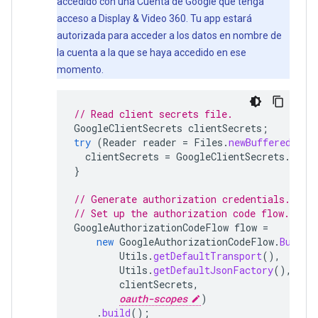
accedido con una Cuenta de Google que tenga
acceso a Display & Video 360. Tu app estará
autorizada para acceder a los datos en nombre de
la cuenta a la que se haya accedido en ese
momento.
// Read client secrets file.
GoogleClientSecrets
clientSecrets
;
try
(
Reader
reader
=
Files
.
newBufferedRead
clientSecrets
=
GoogleClientSecrets
.
load
}
// Generate authorization credentials.
// Set up the authorization code flow.
GoogleAuthorizationCodeFlow
flow
=
new
GoogleAuthorizationCodeFlow
.
Builde
Utils
.
getDefaultTransport
(),
Utils
.
getDefaultJsonFactory
(),
clientSecrets
,
oauth-scopes
)
.
build
();