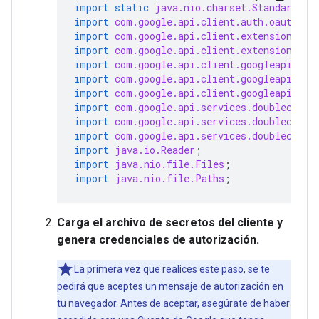
import static
java.nio.charset.StandardCha
import
com.google.api.client.auth.oauth2.C
import
com.google.api.client.extensions.ja
import
com.google.api.client.extensions.je
import
com.google.api.client.googleapis.au
import
com.google.api.client.googleapis.au
import
com.google.api.client.googleapis.ut
import
com.google.api.services.doubleclick
import
com.google.api.services.doubleclick
import
com.google.api.services.doubleclick
import
java.io.Reader
;
import
java.nio.file.Files
;
import
java.nio.file.Paths
;
Carga el archivo de secretos del cliente y
genera credenciales de autorización.
La primera vez que realices este paso, se te
pedirá que aceptes un mensaje de autorización en
tu navegador. Antes de aceptar, asegúrate de haber