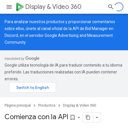
Display & Video 360
Para analizar nuestros productos y proporcionar comentarios
sobre ellos, únete al canal oficial de la API de Bid Manager en
Discord, en el servidor
Google Advertising and Measurement
Community
.
Google utiliza tecnología de IA para traducir contenido a tu idioma
preferido. Las traducciones realizadas con IA pueden contener
errores.
Página principal
Productos
Display & Video 360
Comienza con la API
bookmark_border