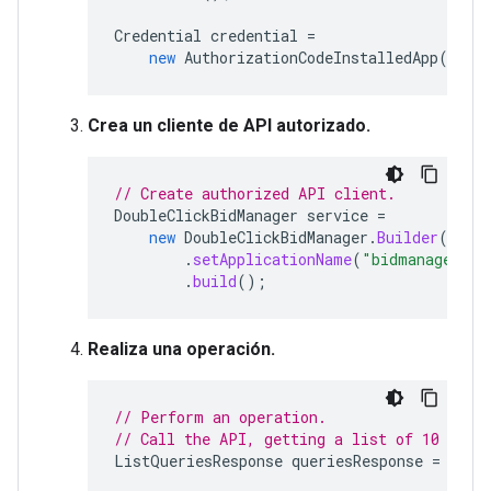
Credential
credential
=
new
AuthorizationCodeInstalledApp
(
flow
Crea un cliente de API autorizado.
// Create authorized API client.
DoubleClickBidManager
service
=
new
DoubleClickBidManager
.
Builder
(
cred
.
setApplicationName
(
"bidmanager-ja
.
build
();
Realiza una operación.
// Perform an operation.
// Call the API, getting a list of 10 quer
ListQueriesResponse
queriesResponse
=
serv