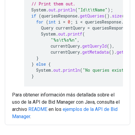
// Print them out.
System
.
out
.
println
(
"Id\t\tName"
);
if
(
queriesResponse
.
getQueries
().
size
()
>
for
(
int
i
=
0
;
i
 < 
queriesResponse
.
getQ
Query
currentQuery
=
queriesResponse
.
g
System
.
out
.
printf
(
"%s\t%s%n"
,
currentQuery
.
getQueryId
(),
currentQuery
.
getMetadata
().
getTitl
}
}
else
{
System
.
out
.
println
(
"No queries exist."
);
}
Para obtener información más detallada sobre el
uso de la API de Bid Manager con Java, consulta el
archivo
README
en los
ejemplos de la API de Bid
Manager
.