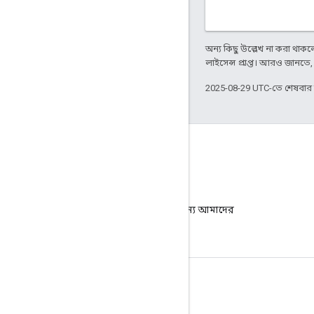
অন্য কিছু উল্লেখ না করা থাকলে,
লাইসেন্স প্রাপ্ত। আরও জানতে
2025-08-29 UTC-তে শেষবা
ব্লগ
গুরুত্বপূর্ণ ঘোষণার জন্য আমাদের
ব্লগে যান।
পণ্যর বিবরণ
সেবা পাবার শর্ত