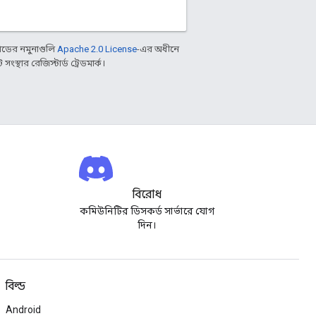
ডের নমুনাগুলি
Apache 2.0 License
-এর অধীনে
্থার রেজিস্টার্ড ট্রেডমার্ক।
বিরোধ
কমিউনিটির ডিসকর্ড সার্ভারে যোগ
দিন।
বিল্ড
Android