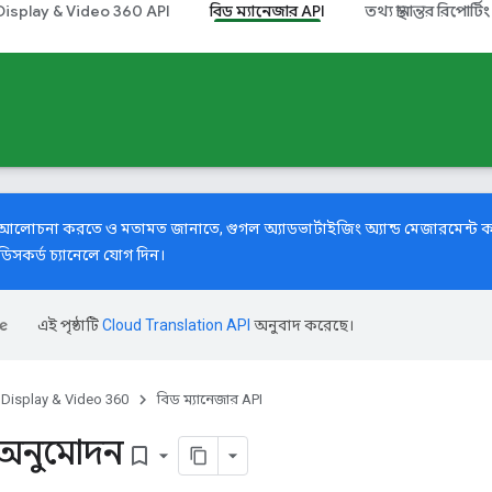
Display & Video 360 API
বিড ম্যানেজার API
তথ্য স্থানান্তর রিপোর্টিং
ে আলোচনা করতে ও মতামত জানাতে,
গুগল অ্যাডভার্টাইজিং অ্যান্ড মেজারমেন্ট
িসকর্ড চ্যানেলে যোগ দিন।
এই পৃষ্ঠাটি
Cloud Translation API
অনুবাদ করেছে।
Display & Video 360
বিড ম্যানেজার API
অনুমোদন
bookmark_border