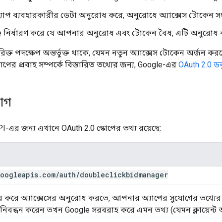
াপ ব্যবহারকারীর ডেটা অনুরোধ করে, অনুরোধে অ্যাক্সেস টোকেন সংয
e নির্ধারণ করে যে আপনার অনুরোধ এবং টোকেন বৈধ, এটি অনুরোধ 
রিক্ত পদক্ষেপ অন্তর্ভুক্ত থাকে, যেমন নতুন অ্যাক্সেস টোকেন অর্জন ক
যাপের প্রবাহ সম্পর্কে বিস্তারিত তথ্যের জন্য, Google-এর
OAuth 2.0 ডক
োগ
I-এর জন্য এখানে OAuth 2.0 স্কোপের তথ্য রয়েছে:
oogleapis
.
com
/
auth
/
doubleclickbidmanager
ার করে অ্যাক্সেসের অনুরোধ করতে, আপনার অ্যাপের সুযোগের তথ্যে
বন্ধন করেন তখন Google সরবরাহ করে এমন তথ্য (যেমন ক্লায়েন্ট আইড