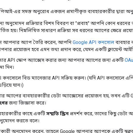
পিআই-এর সমস্ত অনুরোধ একজন প্রমাণীকৃত ব্যবহারকারীর দ্বারা অন
্য অনুমোদন প্রক্রিয়ার বিশদ বিবরণ বা "প্রবাহ" আপনি কোন ধরনের 
তিত হয়। নিম্নলিখিত সাধারণ প্রক্রিয়া সব ধরনের অ্যাপের ক্ষেত্রে প্রযো
 আপনার অ্যাপ তৈরি করেন, আপনি
Google API কনসোল
ব্যবহার 
ার প্রয়োজন হবে এমন তথ্য প্রদান করে, যেমন একটি ক্লায়েন্ট আইড
জার API স্কোপ অ্যাক্সেস করার জন্য আপনার অ্যাপের জন্য একটি
OAu
া দিন।
I কনসোলে বিড ম্যানেজার API সক্রিয় করুন। (যদি API কনসোলে এপ
ড়িয়ে যান।)
অ্যাপের ব্যবহারকারীর ডেটা অ্যাক্সেসের প্রয়োজন হয়, তখন এটি G
োগের
জন্য জিজ্ঞাসা করে।
যবহারকারীর কাছে একটি
সম্মতি স্ক্রিন
প্রদর্শন করে, তাদের কিছু ডেটা 
নুমোদন করতে বলে।
ারকারী অনুমোদন করেন, তাহলে Google আপনার অ্যাপকে একটি স্বল্