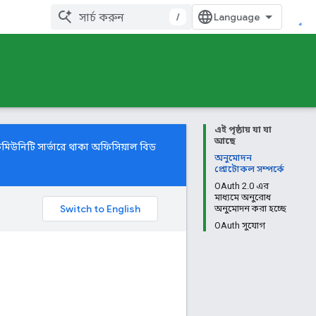
/
এই পৃষ্ঠায় যা যা
আছে
 কমিউনিটি
সার্ভারে থাকা অফিসিয়াল বিড
অনুমোদন
প্রোটোকল সম্পর্কে
OAuth 2.0 এর
মাধ্যমে অনুরোধ
অনুমোদন করা হচ্ছে
OAuth সুযোগ