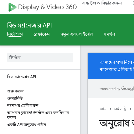
বাল্ক টুল আবিষ্কার করুন
Display & Video 360
বিড ম্যানেজার API
নির্দেশিকা
রেফারেন্স
নমুনা এবং লাইব্রেরি
সমর্থন
আমাদের পণ্য নিয়
ম্যানেজার এপিআই ড
বিড ম্যানেজার API
শুরু করুন
ওভারভিউ
শংসাপত্র তৈরি করুন
হোম
প্রোডাক্ট
আপনার ক্লায়েন্ট ইনস্টল এবং কনফিগার
করুন
অনুরোধ 
একটি API অনুরোধ পাঠান