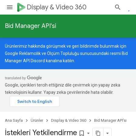
Display & Video 360
Bid Manager API'si
Ürünlerimiz hakkında görüşmek ve geri bildirimde bulunmak için
Google Reklamcılık ve Ölçüm Topluluğu
sunucusundaki resmi Bid
Manager API Discord kanalına katılın.
Google, içerikleri tercih ettiğiniz dile çevirmek için yapay zeka
teknolojisini kullanır. Yapay zeka çevirilerinde hata olabilir.
Ana Sayfa
Ürünler
Display & Video 360
Bid Manager API'si
İstekleri Yetkilendirme
bookmark_border