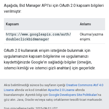
Aşağıda, Bid Manager API'si için OAuth 2.0 kapsam bilgileri
verilmiştir:
Kapsam
Anlamı
https:
/
/
www
.
googleapis
.
com
/
auth
/
Okuma/yazma
doubleclickbidmanager
erişimi.
OAuth 2.0 kullanarak erişim isteğinde bulunmak için
uygulamanızın kapsam bilgilerine ve uygulamanızı
kaydettiğinizde Google'ın sağladığı bilgiler (örneğin,
istemci kimliği ve istemci gizli anahtarı) için geçerlidir.
Aksi belirtilmediği sürece bu sayfanın içeriği
Creative Commons Atıf 4.0
Lisansı
altında ve kod örnekleri
Apache 2.0 Lisansı
altında
lisanslanmıştır. Ayrıntılı bilgi için
Google Developers Site Politikaları
'na
göz atın. Java, Oracle ve/veya satış ortaklarının tescilli ticari markasıdır.
Son güncelleme tarihi: 2025-08-31 UTC.