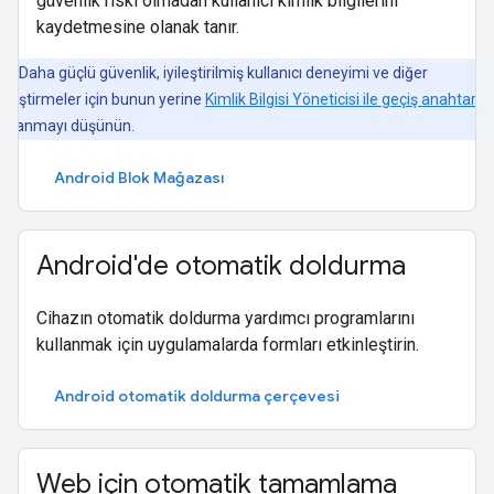
güvenlik riski olmadan kullanıcı kimlik bilgilerini
kaydetmesine olanak tanır.
Daha güçlü güvenlik, iyileştirilmiş kullanıcı deneyimi ve diğer
yileştirmeler için bunun yerine
Kimlik Bilgisi Yöneticisi ile geçiş anahtarlar
ullanmayı düşünün.
Android Blok Mağazası
Android'de otomatik doldurma
Cihazın otomatik doldurma yardımcı programlarını
kullanmak için uygulamalarda formları etkinleştirin.
Android otomatik doldurma çerçevesi
Web için otomatik tamamlama