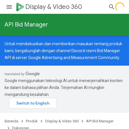
Display & Video 360
API Bid Manager
Untuk mendiskusikan dan memberikan masukan tentang produk
kami, bergabunglah dengan channel Discord resmi Bid Manager
API di server
Google Advertising and Measurement Community
.
Google menggunakan teknologi AI untuk menerjemahkan konten
ke dalam bahasa pilihan Anda. Terjemahan AI mungkin
mengandung kesalahan.
Beranda
Produk
Display & Video 360
API Bid Manager
Dukungan