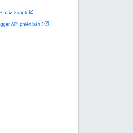
API của Google
.
ogger API phiên bản 3
.