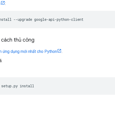
s
:
nstall --upgrade google-api-python-client
 cách thủ công
ện ứng dụng mới nhất cho Python
.
ã.
 setup.py install