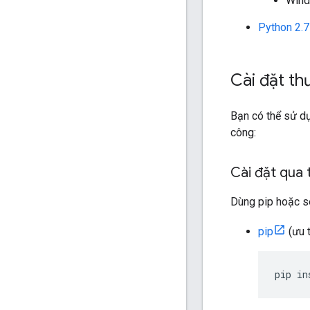
Win
Python 2.7
Cài đặt th
Bạn có thể sử dụ
công:
Cài đặt qua t
Dùng pip hoặc se
pip
(ưu t
pip in