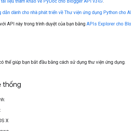
m
tài liệu tham khảo về PyDoc cho Blogger API v3
.
 dẫn dành cho nhà phát triển về Thư viện ứng dụng Python cho 
với API này trong trình duyệt của bạn bằng
APIs Explorer cho Bl
ó thể giúp bạn bắt đầu bằng cách sử dụng thư viện ứng dụng.
ệ thống
nh:
x
OS X