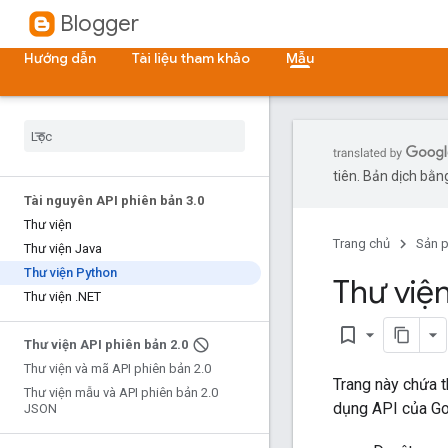
Blogger
Hướng dẫn
Tài liệu tham khảo
Mẫu
tiên. Bản dịch bằng
Tài nguyên API phiên bản 3
.
0
Thư viện
Trang chủ
Sản 
Thư viện Java
Thư viện Python
Thư việ
Thư viện
.
NET
bookmark_border
Thư viện API phiên bản 2
.
0
Thư viện và mã API phiên bản 2
.
0
Trang này chứa 
Thư viện mẫu và API phiên bản 2
.
0
dụng API của Goo
JSON