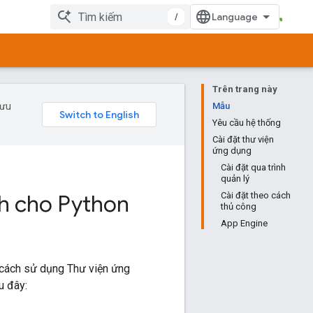
/
Trên trang này
 ưu
Mẫu
Yêu cầu hệ thống
Cài đặt thư viện
ứng dụng
Cài đặt qua trình
quản lý
nh cho Python
Cài đặt theo cách
thủ công
App Engine
 cách sử dụng Thư viện ứng
u đây: