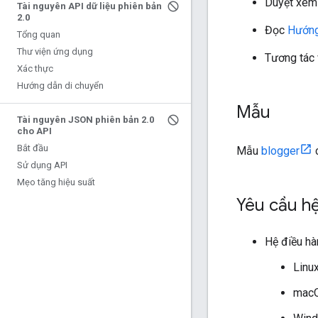
Duyệt xe
Tài nguyên API dữ liệu phiên bản
2
.
0
Đọc
Hướng
Tổng quan
Thư viện ứng dụng
Tương tác 
Xác thực
Hướng dẫn di chuyển
Mẫu
Tài nguyên JSON phiên bản 2
.
0
cho API
Bắt đầu
Mẫu
blogger
c
Sử dụng API
Mẹo tăng hiệu suất
Yêu cầu h
Hệ điều hà
Linu
mac