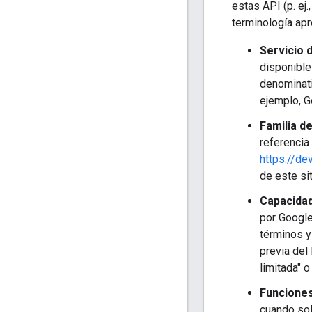
estas API (p. ej
terminología ap
Servicio 
disponible
denominati
ejemplo, G
Familia d
referencia
https://d
de este sit
Capacidad
por Google
términos y 
previa del
limitada" o
Funcione
cuando soli