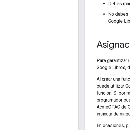
Debes mant
No debes a
Google Lib
Asignac
Para garantizar 
Google Libros, 
Al crear una fun
puede utilizar G
función. Si por 
programador pue
AcmeOPAC de Goog
insinuar de ning
En ocasiones, p