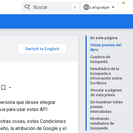
/
En esta página
Vistas previas del
libro
Cuadros de
búsqueda
Resultados de la
búsqueda e
información sobre
los libros
bookmark_border
Vincular a páginas
de vista previa
 persona que desee integrar
Se muestran vistas
previas
via para usar estas API.
intercaladas
Mostrando
e otras cosas, estas Condiciones
resultados de
ño, la atribución de Google y el
búsqueda