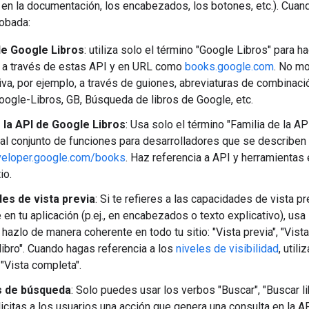
., en la documentación, los encabezados, los botones, etc.). Cua
robada:
de Google Libros
: utiliza solo el término "Google Libros" para ha
 a través de estas API y en URL como
books.google.com
. No m
va, por ejemplo, a través de guiones, abreviaturas de combinac
oogle-Libros, GB, Búsqueda de libros de Google, etc.
e la API de Google Libros
: Usa solo el término "Familia de la A
 al conjunto de funciones para desarrolladores que se describen
eveloper.google.com/books
. Haz referencia a API y herramientas 
io.
es de vista previa
: Si te refieres a las capacidades de vista p
 en tu aplicación (p.ej., en encabezados o texto explicativo), usa
hazlo de manera coherente en todo tu sitio: "Vista previa", "Vist
 libro". Cuando hagas referencia a los
niveles de visibilidad
, util
 "Vista completa".
s de búsqueda
: Solo puedes usar los verbos "Buscar", "Buscar li
citas a los usuarios una acción que genera una consulta en la API 