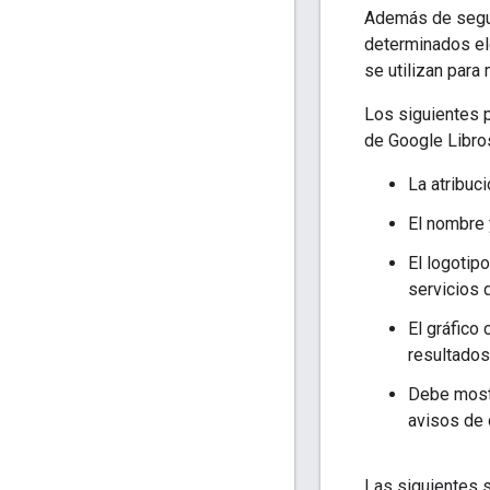
Además de segu
determinados el
se utilizan para
Los siguientes p
de Google Libro
La atribuc
El nombre 
El logotip
servicios 
El gráfico
resultados
Debe mostr
avisos de 
Las siguientes s