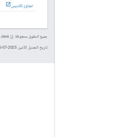
تجاوز تكديس
جميع الحقوق محفوظة. إنّ Java علامة تجارية مسجَّلة لشركة Oracle و/أو شركائها التابعين.
تاريخ التعديل الأخير: 2025-07-25 (حسب التوقيت العالمي المتفَّق عليه)
التفاعل
Google Developer Program
Google Developer Groups
Google Developer Experts
Accelerators
Google Cloud & NVIDIA