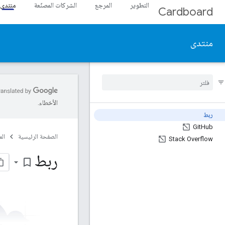
التطوير
المرجع
الشركات المصنّعة
منتدى
Cardboard
منتدى
الأخطاء.
ربط
Git
Hub
الصفحة الرئيسية
ال
Stack Overflow
ربط
bookmark_border