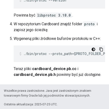
./bin/protoc --version
Powinna być
libprotoc 3.18.0
.
W repozytorium Cardboard znajdź folder
proto
i
zapisz jego ścieżkę.
Wygeneruj pliki źródłowe buforów protokołu w C++:
./bin/protoc --proto_path=$PROTO_FOLDER_PA
Teraz pliki
cardboard_device.pb.cc
i
cardboard_device.pb.h
powinny być już dostępne.
Wszelkie prawa zastrzeżone. Java jest zastrzeżonym znakiem
towarowym firmy Oracle lub jej podmiotów stowarzyszonych.
Ostatnia aktualizacja: 2025-07-25 UTC.