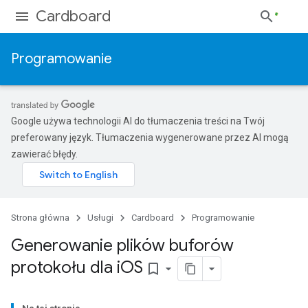
Cardboard
Programowanie
Google używa technologii AI do tłumaczenia treści na Twój
preferowany język. Tłumaczenia wygenerowane przez AI mogą
zawierać błędy.
Strona główna
Usługi
Cardboard
Programowanie
Generowanie plików buforów
protokołu dla i
OS
bookmark_border