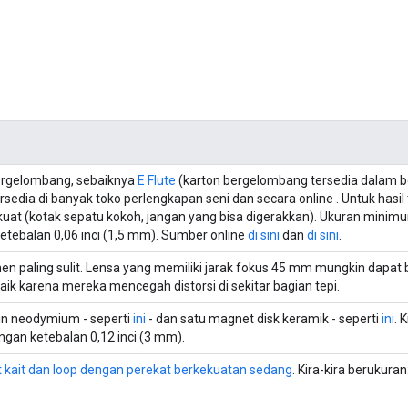
ergelombang, sebaiknya
E Flute
(karton bergelombang tersedia dalam b
tersedia di banyak toko perlengkapan seni dan secara online . Untuk hasi
kuat (kotak sepatu kokoh, jangan yang bisa digerakkan). Ukuran minimum:
etebalan 0,06 inci (1,5 mm). Sumber online
di sini
dan
di sini
.
en paling sulit. Lensa yang memiliki jarak fokus 45 mm mungkin dapat 
baik karena mereka mencegah distorsi di sekitar bagian tepi.
in neodymium - seperti
ini
- dan satu magnet disk keramik - seperti
ini
. 
gan ketebalan 0,12 inci (3 mm).
t kait dan loop dengan perekat berkekuatan sedang
. Kira-kira berukuran