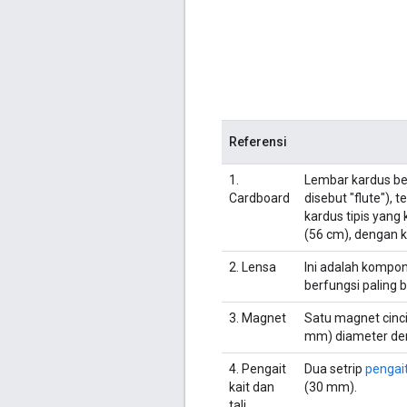
Referensi
1.
Lembar kardus b
Cardboard
disebut "flute"), 
kardus tipis yang 
(56 cm), dengan k
2. Lensa
Ini adalah kompon
berfungsi paling 
3. Magnet
Satu magnet cinc
mm) diameter den
4. Pengait
Dua setrip
pengai
kait dan
(30 mm).
tali