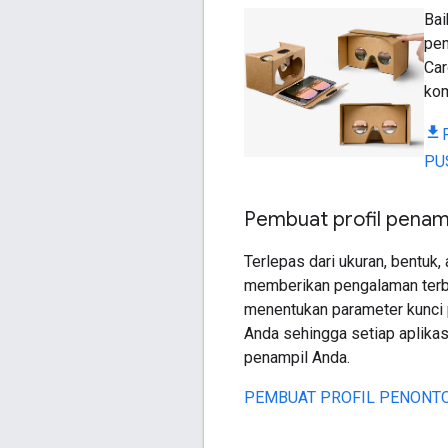
Bai
pen
Car
kom
PU
Pembuat profil penam
Terlepas dari ukuran, bentuk
memberikan pengalaman terba
menentukan parameter kunci
Anda sehingga setiap aplika
penampil Anda.
PEMBUAT PROFIL PENONT