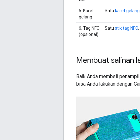
5. Karet
Satu
karet gelang
gelang
6. Tag NFC
Satu
stik tag NFC
(opsional)
Membuat salinan l
Baik Anda membeli penampil y
bisa Anda lakukan dengan Car