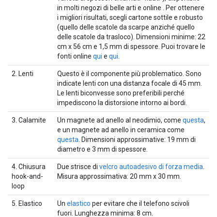
in molti negozi di belle arti e online . Per ottenere
i migliori risultati, scegli cartone sottile e robusto
(quello delle scatole da scarpe anziché quello
delle scatole da trasloco). Dimensioni minime: 22
cm x 56 cm e 1,5 mm di spessore. Puoi trovare le
fonti online
qui
e
qui
.
2. Lenti
Questo è il componente più problematico. Sono
indicate lenti con una distanza focale di 45 mm.
Le lenti biconvesse sono preferibili perché
impediscono la distorsione intorno ai bordi.
3. Calamite
Un magnete ad anello al neodimio, come
questa
,
e un magnete ad anello in ceramica come
questa
. Dimensioni approssimative: 19 mm di
diametro e 3 mm di spessore.
4. Chiusura
Due strisce di
velcro autoadesivo di forza media
.
hook-and-
Misura approssimativa: 20 mm x 30 mm.
loop
5. Elastico
Un
elastico
per evitare che il telefono scivoli
fuori. Lunghezza minima: 8 cm.