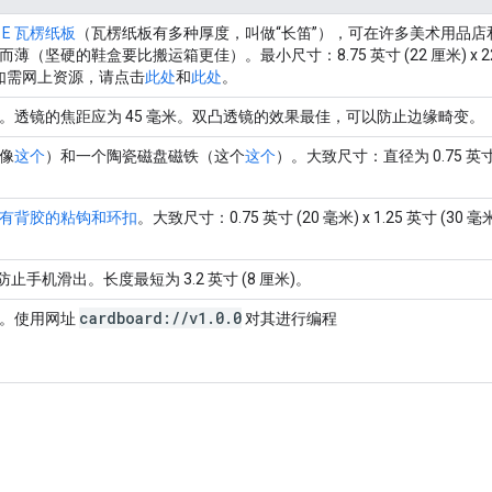
是
E 瓦楞纸板
（瓦楞纸板有多种厚度，叫做“长笛”），可在许多美术用品
（坚硬的鞋盒要比搬运箱更佳）。最小尺寸：8.75 英寸 (22 厘米) x 22 英
)。如需网上资源，请点击
此处
和
此处
。
。透镜的焦距应为 45 毫米。双凸透镜的效果最佳，可以防止边缘畸变。
像
这个
）和一个陶瓷磁盘磁铁（这个
这个
）。大致尺寸：直径为 0.75 英寸 
有背胶的粘钩和环扣
。大致尺寸：0.75 英寸 (20 毫米) x 1.25 英寸 (30 毫
止手机滑出。长度最短为 3.2 英寸 (8 厘米)。
cardboard:
/
/
v1
.
0
.
0
。使用网址
对其进行编程