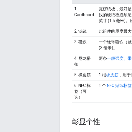
1.
瓦楞纸板，最好
Cardboard
找的硬纸板必须硬而薄
英寸 (1.5 毫米
2. 滤镜
此组件的厚度最大
3. 磁铁
一个钕环磁铁（就
(3 毫米)。
4. 尼龙搭
两条
一般强度、带
扣
5. 橡皮筋
1 根
橡皮筋
，用于防
6. NFC 标
1 个
NFC 贴纸标签
签（可
选）
彰显个性