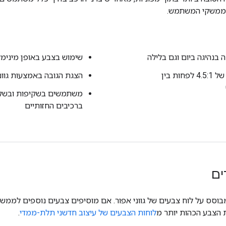
בממשקי המשתמש.
בנהיגה ביום וגם בלילה
שימוש בצבע באופן מינימלי
יש לשמור על יחס ניגודיות של 4.5:1 לפחות בין
הצגת הגובה באמצעות גוונ
משתמשים בשקיפות ובשקי
ברכיבים החזותיים
ים
יצוב הכהה ב-Android Auto מבוסס על לוח צבעים של גווני אפור. אם מוסיפים צבעים נוס
ת הצבע הכהות יותר מ
לוחות הצבעים של עיצוב חדשני תלת-ממדי
.