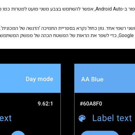
בנוסף ללוח הצבעים של הגווני אפור ב-Android Auto, אפשר להשתמש בצבע משני מו
Android A יש צבע משני רשמי אחד. גוון כחול נקרא בספריית התמיכה 'הדגשה של המכונ
.