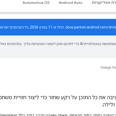
רת אפליקציות
Android Auto
Automotive OS
docs.partner.android.com/driv
. החל מ-11 במרץ 2026, כל העדכונים יפורסמו רק באתר החדש.
‫Google משתמשת בטכנולוגיית AI כדי לתרגם תוכן לשפה המועדפת עליך. בתרגומים כאלו
Design for
ת Android Auto מציבה את כל התוכן על רקע שחור כדי ליצור חוויית
ולילה.
 הטובה ביותר בתוך מכוניות, מאחר שיצרני הרכב בדרך כלל משתמשים