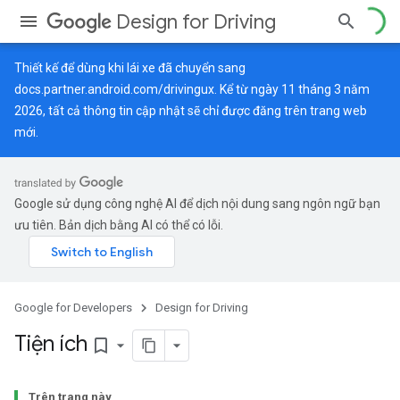
Design for Driving
Thiết kế để dùng khi lái xe đã chuyển sang
docs.partner.android.com/drivingux
. Kể từ ngày 11 tháng 3 năm
2026, tất cả thông tin cập nhật sẽ chỉ được đăng trên trang web
mới.
Google sử dụng công nghệ AI để dịch nội dung sang ngôn ngữ bạn
ưu tiên. Bản dịch bằng AI có thể có lỗi.
Google for Developers
Design for Driving
Tiện ích
bookmark_border
Trên trang này