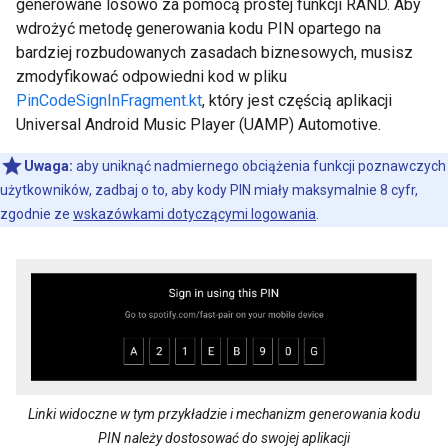
generowane losowo za pomocą prostej funkcji RAND. Aby
wdrożyć metodę generowania kodu PIN opartego na
bardziej rozbudowanych zasadach biznesowych, musisz
zmodyfikować odpowiedni kod w pliku
PinCodeSignInFragment.kt
, który jest częścią aplikacji
Universal Android Music Player (UAMP) Automotive.
Uwaga:
aby uniknąć nadmiernego obciążenia funkcji poznawczych
użytkowników, zadbaj o to, aby kody PIN miały maksymalnie 8 cyfr,
zgodnie ze
wskazówkami dotyczącymi logowania
.
Linki widoczne w tym przykładzie i mechanizm generowania kodu
PIN należy dostosować do swojej aplikacji