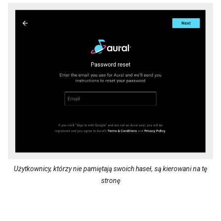
Użytkownicy, którzy nie pamiętają swoich haseł, są kierowani na tę
stronę