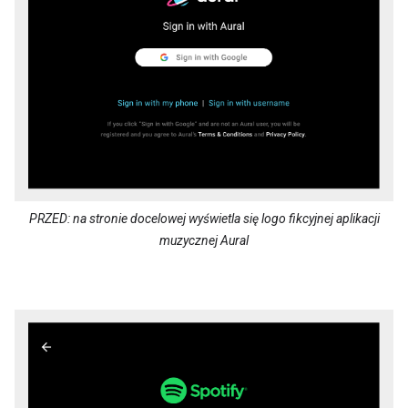
PRZED: na stronie docelowej wyświetla się logo fikcyjnej aplikacji
muzycznej Aural