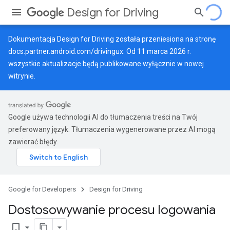
Design for Driving
Dokumentacja Design for Driving została przeniesiona na stronę
docs.partner.android.com/drivingux
. Od 11 marca 2026 r.
wszystkie aktualizacje będą publikowane wyłącznie w nowej
witrynie.
Google używa technologii AI do tłumaczenia treści na Twój
preferowany język. Tłumaczenia wygenerowane przez AI mogą
zawierać błędy.
Google for Developers
Design for Driving
Dostosowywanie procesu logowania
bookmark_border