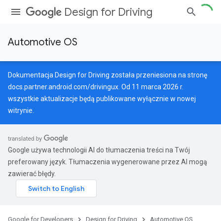
Design for Driving
Automotive OS
Dokumentacja Design for Driving została przeniesiona na stronę
docs.partner.android.com/drivingux
. Od 11 marca 2026 r.
wszystkie aktualizacje będą publikowane wyłącznie w nowej
witrynie.
Google używa technologii AI do tłumaczenia treści na Twój
preferowany język. Tłumaczenia wygenerowane przez AI mogą
zawierać błędy.
Google for Developers
Design for Driving
Automotive OS