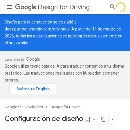
Design for Driving
Diseño para la conducción se trasladó a
docs.partner.android.com/drivingux
. A partir del 11 de marzo de
2026, todas las actualizaciones se publicarán exclusivamente en
el nuevo sitio.
Google utiliza tecnología de IA para traducir contenido a tu idioma
preferido. Las traducciones realizadas con IA pueden contener
errores.
Google for Developers
Design for Driving
Configuración de diseño
bookmark_border