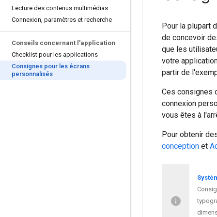
Lecture des contenus multimédias
Connexion
,
paramètres et recherche
Pour la plupart
de concevoir des
Conseils concernant l'application
que les utilisat
Checklist pour les applications
votre applicatio
Consignes pour les écrans
partir de l'exe
personnalisés
Ces consignes d
connexion person
vous êtes à l'arr
Pour obtenir de
conception
et
Ad
Systè
Consign
typogra
dimens