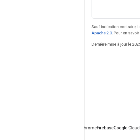
Sauf indication contraire, 
Apache 2.0
. Pour en savoir
Dernière mise à jour le 202
Conception pour la conduite
Nouveautés
Libellés de mise en page
Doit, devrait et Mai
Android
Chrome
Firebase
Google Cloud