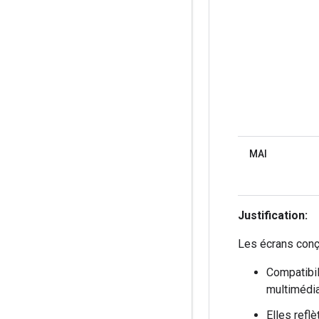
MAI
Justification:
Les écrans conç
Compatibil
multimédi
Elles refl