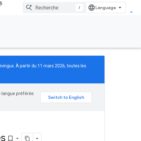
S
/
ivingux
. À partir du 11 mars 2026, toutes les
e langue préférée.
és
bookmark_border