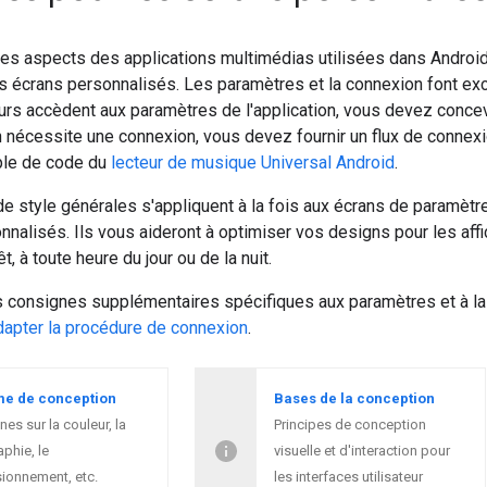
 des aspects des applications multimédias utilisées dans Andro
 écrans personnalisés. Les paramètres et la connexion font exce
eurs accèdent aux paramètres de l'application, vous devez conce
n nécessite une connexion, vous devez fournir un flux de connex
mple de code du
lecteur de musique Universal Android
.
e style générales s'appliquent à la fois aux écrans de paramètr
nalisés. Ils vous aideront à optimiser vos designs pour les affic
êt, à toute heure du jour ou de la nuit.
s consignes supplémentaires spécifiques aux paramètres et à l
apter la procédure de connexion
.
me de conception
Bases de la conception
es sur la couleur, la
Principes de conception
phie, le
visuelle et d'interaction pour
ionnement, etc.
les interfaces utilisateur