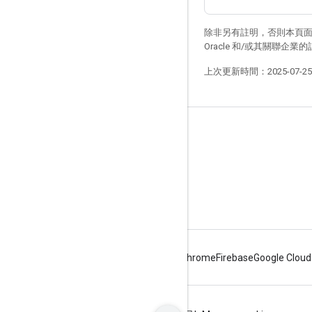
除非另有註明，否則本頁
Oracle 和/或其關聯企業
上次更新時間：2025-07-2
行車使用者體驗設計指南
新功能
版面配置標籤
必要、應與5 月
Android
Chrome
Firebase
Google Cloud