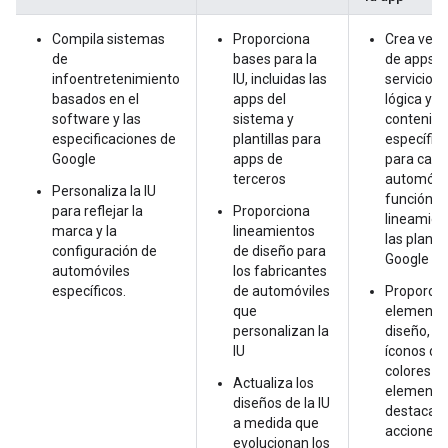
Compila sistemas
Proporciona
Crea vers
de
bases para la
de apps c
infoentretenimiento
IU, incluidas las
servicios,
basados en el
apps del
lógica y
software y las
sistema y
contenido
especificaciones de
plantillas para
específic
Google
apps de
para cada
terceros
automóvil
Personaliza la IU
función de
para reflejar la
Proporciona
lineamien
marca y la
lineamientos
las plantil
configuración de
de diseño para
Google
automóviles
los fabricantes
específicos.
de automóviles
Proporcio
que
elemento
personalizan la
diseño, c
IU
íconos de
colores de
Actualiza los
elemento
diseños de la IU
destacado
a medida que
acciones
evolucionan los