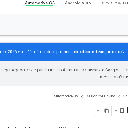
רת אפליקציות
Android Auto
Automotive OS
ר לכתובת
docs.partner.android.com/drivingux
. החל מ-11 במרץ 2026, כל העדכונים יפורסמו רק באתר החדש.
‫Google משתמשת בטכנולוגיית AI כדי לתרגם תוכן לשפה המועדפת עליך.
ות להיות שגיאות.
Automotive OS
Design for Driving
Go
bookmark_border