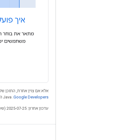
איך פוע
מתאר את בוחר הפר
משתמשים יכו
אלא אם צוין אחרת, התוכן של 
Google Developers‏
.‏ Java הוא סימן מסחרי רשום של חברת Oracle ו/או של השותפים העצמאיים שלה.
עדכון אחרון: 2025-07-25 (שעון UTC).
עיצוב לנהיגה