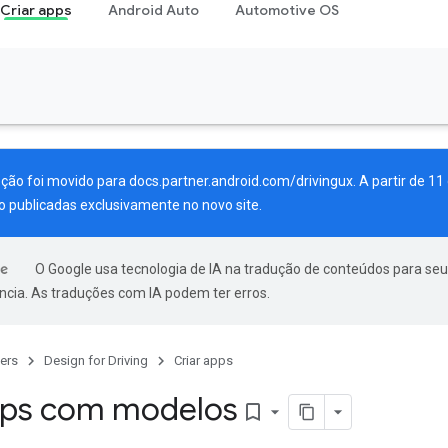
Criar apps
Android Auto
Automotive OS
eção foi movido para
docs.partner.android.com/drivingux
. A partir de 1
o publicadas exclusivamente no novo site.
O Google usa tecnologia de IA na tradução de conteúdos para seu
ncia. As traduções com IA podem ter erros.
ers
Design for Driving
Criar apps
pps com modelos
bookmark_border