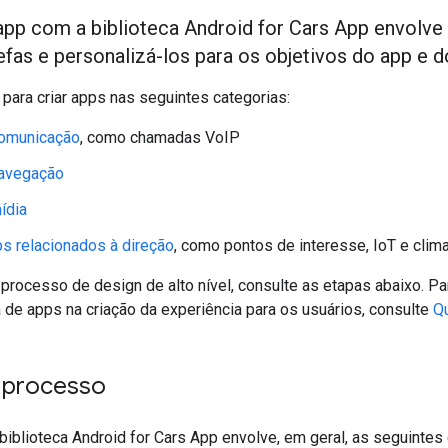
app com a biblioteca Android for Cars App envolv
efas e personalizá-los para os objetivos do app e d
 para criar apps nas seguintes categorias:
omunicação
, como chamadas VoIP
avegação
ídia
s relacionados à direção
, como pontos de interesse, IoT e clim
 processo de design de alto nível, consulte as etapas abaixo. P
a de apps na criação da experiência para os usuários, consulte
Q
 processo
iblioteca Android for Cars App envolve, em geral, as seguintes