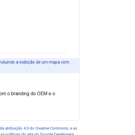
incluindo a exibição de um mapa com
com o branding do OEM e o
de atribuição 4.0 do Creative Commons
, e as
e as
políticas do site do Google Developers
.