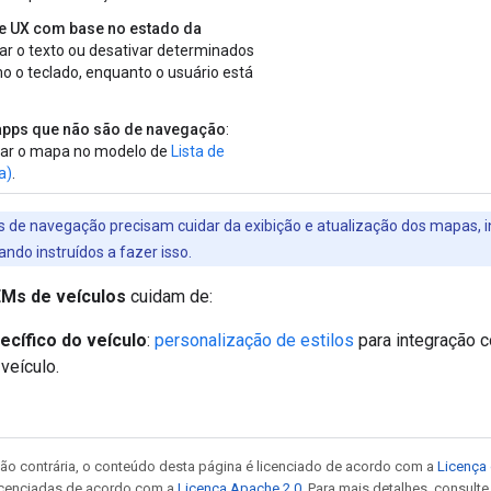
e UX com base no estado da
itar o texto ou desativar determinados
o o teclado, enquanto o usuário está
apps que não são de navegação
:
ar o mapa no modelo de
Lista de
a)
.
 de navegação precisam cuidar da exibição e atualização dos mapas, 
ndo instruídos a fazer isso.
Ms de veículos
cuidam de:
pecífico do veículo
:
personalização de estilos
para integração 
 veículo.
ão contrária, o conteúdo desta página é licenciado de acordo com a
Licença 
icenciadas de acordo com a
Licença Apache 2.0
. Para mais detalhes, consult