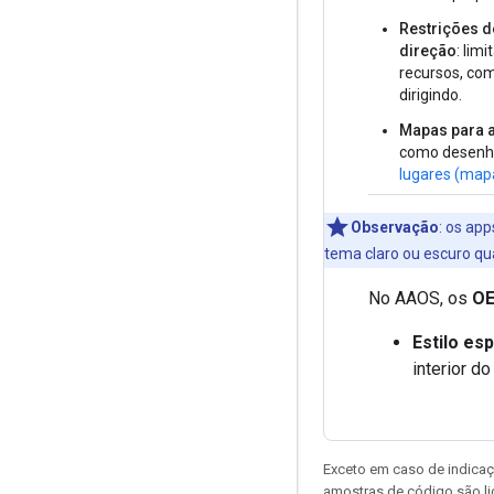
Restrições d
direção
: lim
recursos, com
dirigindo.
Mapas para 
como desenh
lugares (map
Observação
:
os apps
tema claro ou escuro qua
No AAOS, os
OE
Estilo es
interior do
Exceto em caso de indicaç
amostras de código são l