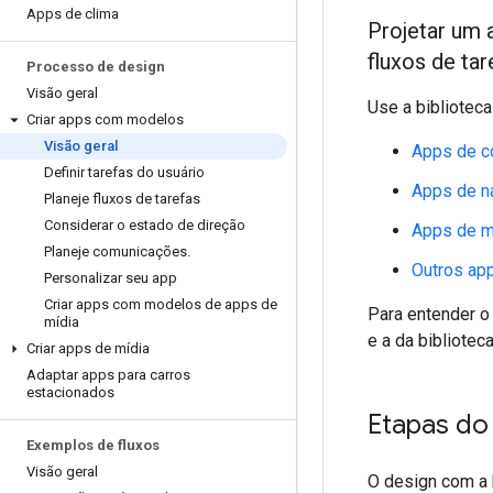
Apps de clima
Projetar um 
fluxos de tar
Processo de design
Visão geral
Use a biblioteca
Criar apps com modelos
Visão geral
Apps de c
Definir tarefas do usuário
Apps de n
Planeje fluxos de tarefas
Considerar o estado de direção
Apps de m
Planeje comunicações
.
Outros app
Personalizar seu app
Criar apps com modelos de apps de
Para entender o
mídia
e a da bibliotec
Criar apps de mídia
Adaptar apps para carros
estacionados
Etapas do
Exemplos de fluxos
Visão geral
O design com a b