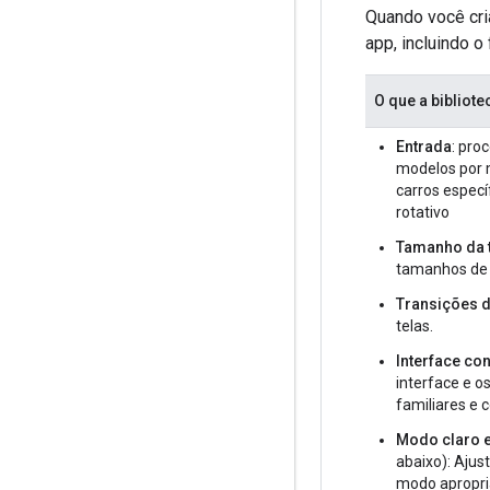
Quando você cri
app, incluindo o
O que a bibliot
Entrada
: pro
modelos por 
carros especí
rotativo
Tamanho da 
tamanhos de 
Transições d
telas.
Interface co
interface e o
familiares e 
Modo claro 
abaixo): Ajus
modo apropri