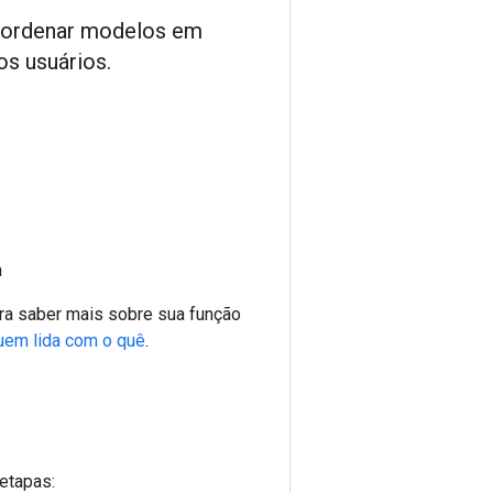
e ordenar modelos em
os usuários.
a
ara saber mais sobre sua função
uem lida com o quê
.
 etapas: