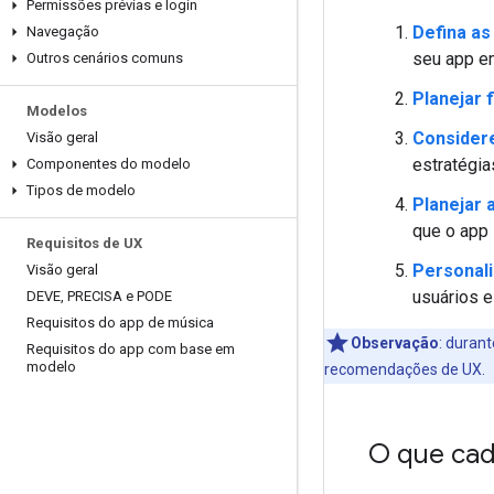
Permissões prévias e login
Defina as
Navegação
seu app em
Outros cenários comuns
Planejar 
Modelos
Consider
Visão geral
estratégia
Componentes do modelo
Tipos de modelo
Planejar
que o app
Requisitos de UX
Personali
Visão geral
usuários e
DEVE
,
PRECISA e PODE
Requisitos do app de música
Observação
:
durante
Requisitos do app com base em
modelo
recomendações de UX.
O que cad