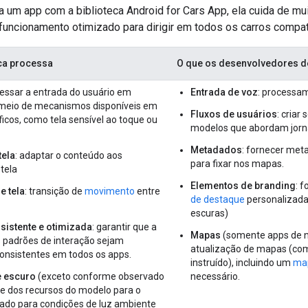
a um app com a biblioteca Android for Cars App, ela cuida de mu
 funcionamento otimizado para dirigir em todos os carros compat
eca processa
O que os desenvolvedores d
cessar a entrada do usuário em
Entrada de voz
: processa
meio de mecanismos disponíveis em
Fluxos de usuários
: criar
ficos, como tela sensível ao toque ou
modelos que abordam jorn
Metadados
: fornecer meta
tela
: adaptar o conteúdo aos
para fixar nos mapas.
tela
Elementos de branding
: 
e tela
: transição de
movimento
entre
de destaque
personalizada
escuras)
nsistente e otimizada
: garantir que a
Mapas
(somente apps de n
s padrões de interação sejam
atualização de mapas (com
consistentes em todos os apps.
instruído), incluindo um
map
e escuro
(exceto conforme observado
necessário.
te dos recursos do modelo para o
ado para condições de luz ambiente