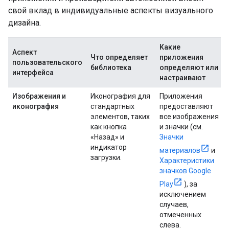
свой вклад в индивидуальные аспекты визуального
дизайна.
Какие
Аспект
Что определяет
приложения
пользовательского
библиотека
определяют или
интерфейса
настраивают
Изображения и
Иконография для
Приложения
иконография
стандартных
предоставляют
элементов, таких
все изображения
как кнопка
и значки (см.
«Назад» и
Значки
индикатор
материалов
и
загрузки.
Характеристики
значков Google
Play
), за
исключением
случаев,
отмеченных
слева.