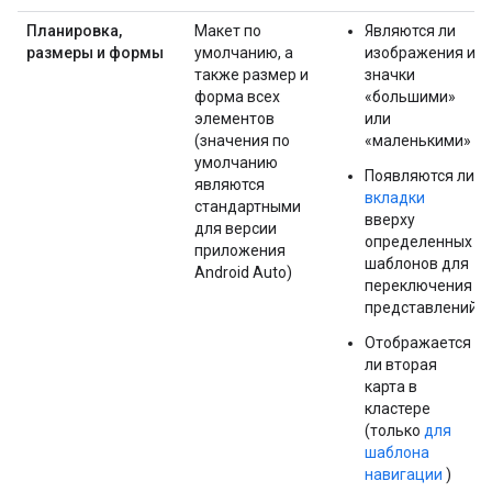
Планировка,
Макет по
Являются ли
размеры и формы
умолчанию, а
изображения и
также размер и
значки
форма всех
«большими»
элементов
или
(значения по
«маленькими»
умолчанию
Появляются ли
являются
вкладки
стандартными
вверху
для версии
определенных
приложения
шаблонов для
Android Auto)
переключения
представлений
Отображается
ли вторая
карта в
кластере
(только
для
шаблона
навигации
)