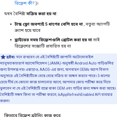
রিফ্রেশ কী?
)।
যখন বৈশিষ্ট্য
সক্রিয় করা হয় না
:
টাস্ক ফ্লো অবশ্যই 5 ধাপের বেশি হবে না
, নতুবা অ্যাপটি
ক্র্যাশ হয়ে যাবে
ড্রাইভের সময় রিফ্রেশগুলি থ্রোটল করা হয় না
তাই
রিফ্রেশের সংজ্ঞাটি প্রসারিত হয় না
দ্রষ্টব্য:
মনে রাখবেন যে এই বৈশিষ্ট্যটি জাপানি অটোমোবাইল
ম্যানুফ্যাকচারার্স অ্যাসোসিয়েশন (JAMA)-অনুষঙ্গী Android Auto গাড়িগুলির
জন্য উপলব্ধ নয়৷ এছাড়াও, AAOS-এর জন্য, যানবাহন OEMs অ্যাপ বিভাগ
অনুসারে এই বৈশিষ্ট্যটিকে বেছে বেছে সক্রিয় বা অক্ষম করতে পারে। 5 ধাপের
চেয়ে দীর্ঘ যে কোনো কাজ চালানোর আগে, আপনার কোড পরীক্ষা করে নিতে
ভুলবেন না যে এই বৈশিষ্ট্যটি প্রশ্নে থাকা OEM এবং গাড়ির জন্য সক্ষম করা আছে।
বৈশিষ্ট্যটি সক্ষম কিনা তা পরীক্ষা করতে, IsAppRefreshEnabled API ব্যবহার
করুন৷
কিভাবে রিফ্রেশ থ্রটলিং কাজ করে