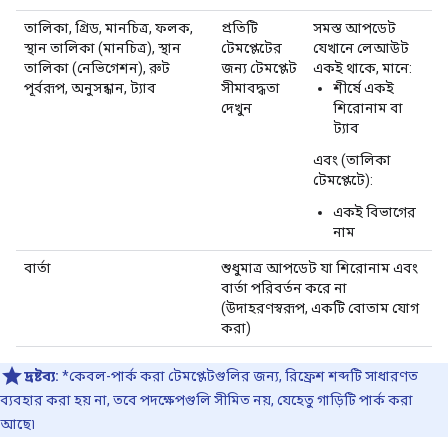
তালিকা, গ্রিড, মানচিত্র, ফলক,
প্রতিটি
সমস্ত আপডেট
স্থান তালিকা (মানচিত্র), স্থান
টেমপ্লেটের
যেখানে লেআউট
তালিকা (নেভিগেশন), রুট
জন্য টেমপ্লেট
একই থাকে, মানে:
পূর্বরূপ, অনুসন্ধান, ট্যাব
সীমাবদ্ধতা
শীর্ষে একই
দেখুন
শিরোনাম বা
ট্যাব
এবং (তালিকা
টেমপ্লেটে):
একই বিভাগের
নাম
বার্তা
শুধুমাত্র আপডেট যা শিরোনাম এবং
বার্তা পরিবর্তন করে না
(উদাহরণস্বরূপ, একটি বোতাম যোগ
করা)
দ্রষ্টব্য:
*কেবল-পার্ক করা টেমপ্লেটগুলির জন্য, রিফ্রেশ শব্দটি সাধারণত
ব্যবহার করা হয় না, তবে পদক্ষেপগুলি সীমিত নয়, যেহেতু গাড়িটি পার্ক করা
আছে৷