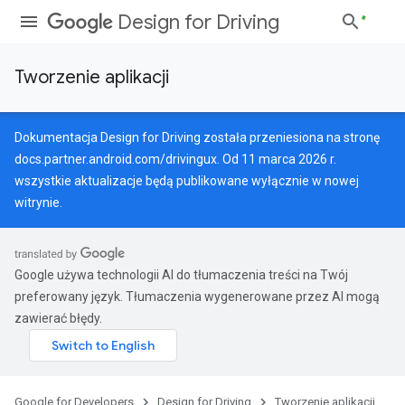
Design for Driving
Tworzenie aplikacji
Dokumentacja Design for Driving została przeniesiona na stronę
docs.partner.android.com/drivingux
. Od 11 marca 2026 r.
wszystkie aktualizacje będą publikowane wyłącznie w nowej
witrynie.
Google używa technologii AI do tłumaczenia treści na Twój
preferowany język. Tłumaczenia wygenerowane przez AI mogą
zawierać błędy.
Google for Developers
Design for Driving
Tworzenie aplikacji