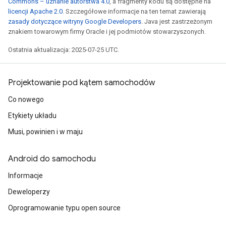
Commons – uznanie autorstwa 4.0
, a fragmenty kodu są dostępne na
licencji Apache 2.0
. Szczegółowe informacje na ten temat zawierają
zasady dotyczące witryny Google Developers
. Java jest zastrzeżonym
znakiem towarowym firmy Oracle i jej podmiotów stowarzyszonych.
Ostatnia aktualizacja: 2025-07-25 UTC.
Projektowanie pod kątem samochodów
Co nowego
Etykiety układu
Musi, powinien i w maju
Android do samochodu
Informacje
Deweloperzy
Oprogramowanie typu open source