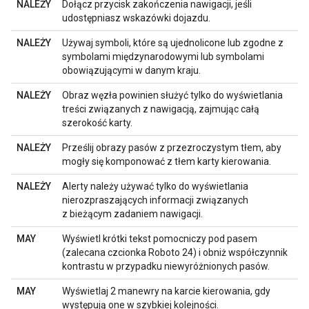
NALEŻY
Dołącz przycisk zakończenia nawigacji, jeśli
udostępniasz wskazówki dojazdu.
NALEŻY
Używaj symboli, które są ujednolicone lub zgodne z
symbolami międzynarodowymi lub symbolami
obowiązującymi w danym kraju.
NALEŻY
Obraz węzła powinien służyć tylko do wyświetlania
treści związanych z nawigacją, zajmując całą
szerokość karty.
NALEŻY
Prześlij obrazy pasów z przezroczystym tłem, aby
mogły się komponować z tłem karty kierowania.
NALEŻY
Alerty należy używać tylko do wyświetlania
nierozpraszających informacji związanych
z bieżącym zadaniem nawigacji.
MAY
Wyświetl krótki tekst pomocniczy pod pasem
(zalecana czcionka Roboto 24) i obniż współczynnik
kontrastu w przypadku niewyróżnionych pasów.
MAY
Wyświetlaj 2 manewry na karcie kierowania, gdy
występują one w szybkiej kolejności.