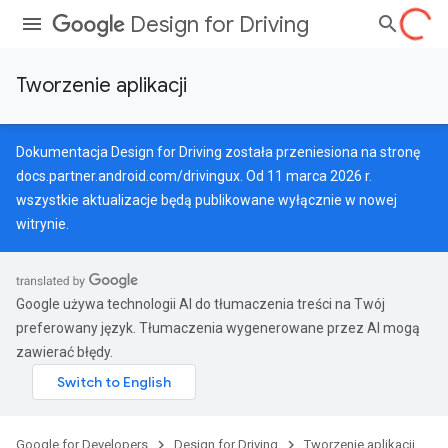
Design for Driving
Tworzenie aplikacji
Dokumentacja Design for Driving została przeniesiona na stronę
docs.partner.android.com/drivingux
. Od 11 marca 2026 r.
wszystkie aktualizacje będą publikowane wyłącznie w nowej
witrynie.
Google używa technologii AI do tłumaczenia treści na Twój
preferowany język. Tłumaczenia wygenerowane przez AI mogą
zawierać błędy.
Google for Developers
Design for Driving
Tworzenie aplikacji