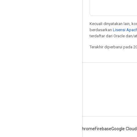
Kecuali dinyatakan lain, k
berdasarkan
Lisensi Apach
terdaftar dari Oracle dan/at
Terakhir diperbarui pada 2
Dirancang untuk Berkendara
Yang baru
Label tata letak
Harus, Harus & Mei
Android
Chrome
Firebase
Google Cloud