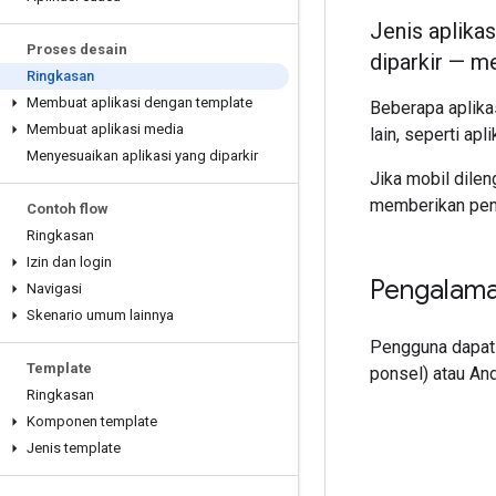
Jenis aplika
Proses desain
diparkir — m
Ringkasan
Membuat aplikasi dengan template
Beberapa aplika
Membuat aplikasi media
lain, seperti ap
Menyesuaikan aplikasi yang diparkir
Jika mobil dile
memberikan pen
Contoh flow
Ringkasan
Izin dan login
Pengalaman
Navigasi
Skenario umum lainnya
Pengguna dapat 
Template
ponsel) atau An
Ringkasan
Komponen template
Jenis template