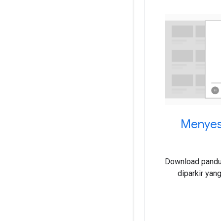
Menyesu
Download pandu
diparkir yan