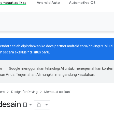
embuat aplikasi
Android Auto
Automotive OS
endara telah dipindahkan ke
docs.partner.android.com/drivingux
. Mula
n secara eksklusif di situs baru.
Google menggunakan teknologi AI untuk menerjemahkan konten
ihan Anda. Terjemahan AI mungkin mengandung kesalahan.
ers
Design for Driving
Membuat aplikasi
desain
bookmark_border