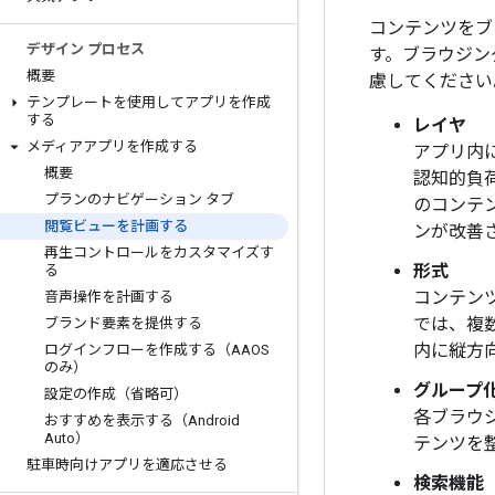
コンテンツをブ
デザイン プロセス
す。ブラウジン
概要
慮してください
テンプレートを使用してアプリを作成
する
レイヤ
メディアアプリを作成する
アプリ内
概要
認知的負
プランのナビゲーション タブ
のコンテ
閲覧ビューを計画する
ンが改善
再生コントロールをカスタマイズす
形式
る
コンテン
音声操作を計画する
では、複
ブランド要素を提供する
内に縦方
ログインフローを作成する（AAOS
のみ）
グループ
設定の作成（省略可）
各ブラウ
おすすめを表示する（Android
Auto）
テンツを
駐車時向けアプリを適応させる
検索機能