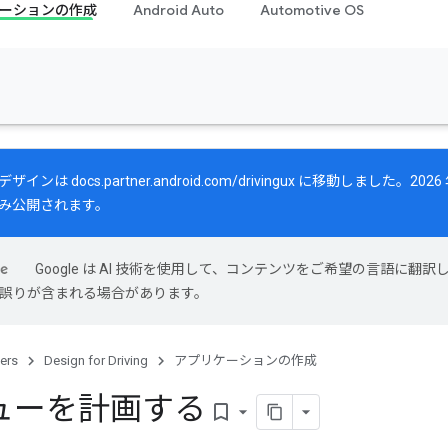
ーションの作成
Android Auto
Automotive OS
デザインは
docs.partner.android.com/drivingux
に移動しました。2026 
み公開されます。
Google は AI 技術を使用して、コンテンツをご希望の言語に翻訳
には誤りが含まれる場合があります。
ers
Design for Driving
アプリケーションの作成
ューを計画する
bookmark_border