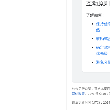
互动原则
了解如何：
保持信
然
鼓励驾
确定驾
优先级
避免分
如未另行说明，那么本页
网站政策
。Java 是 Or
最后更新时间 (UTC)：2024-