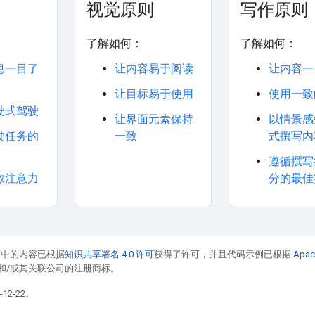
视觉原则
写作原则
了解如何：
了解如何：
息一目了
让内容易于阅读
让内容一
让目标易于使用
使用一致
驶式驾驶
让界面元素保持
以情景感
驶任务的
一致
式撰写内
遵循撰写
散注意力
分的最佳
面中的内容已根据
知识共享署名 4.0 许可
获得了许可，并且代码示例已根据
Apac
acle 和/或其关联公司的注册商标。
12-22。