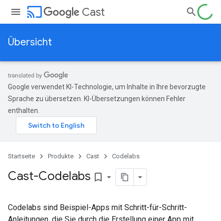
cast
Cast
Übersicht
Google verwendet KI-Technologie, um Inhalte in Ihre bevorzugte
Sprache zu übersetzen. KI-Übersetzungen können Fehler
enthalten.
Startseite
Produkte
Cast
Codelabs
Cast-Codelabs
bookmark_border
Codelabs sind Beispiel-Apps mit Schritt-für-Schritt-
Anleitungen, die Sie durch die Erstellung einer App mit