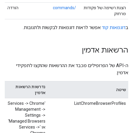
הצגת רשימה של פקודות
/commands
הורדה
מרחוק
ב
דוגמאות קוד
אפשר לראות דוגמאות לבקשות ולתגובות.
הרשאות אדמין
ה-API של הפרופילים מכבד את ההרשאות שהוקצו לתפקידי
אדמין.
נדרשות הרשאות
שיטה
אדמין
‫'Services -> Chrome
ListChromeBrowserProfiles
Management ->
Settings ->
Managed Browsers'
או 'Services ->