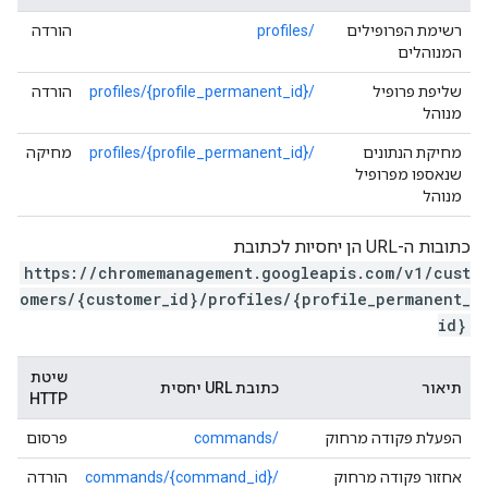
רשימת הפרופילים
/profiles
הורדה
המנוהלים
שליפת פרופיל
/profiles/{profile_permanent_id}
הורדה
מנוהל
מחיקת הנתונים
/profiles/{profile_permanent_id}
מחיקה
שנאספו מפרופיל
מנוהל
כתובות ה-URL הן יחסיות לכתובת
https://chromemanagement.googleapis.com/v1/cust
omers/{customer_id}/profiles/{profile_permanent_
id}
שיטת
תיאור
כתובת URL יחסית
HTTP
הפעלת פקודה מרחוק
/commands
פרסום
אחזור פקודה מרחוק
/commands/{command_id}
הורדה