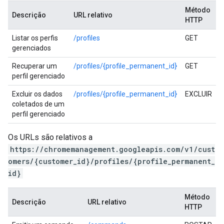
Método
Descrição
URL relativo
HTTP
Listar os perfis
/profiles
GET
gerenciados
Recuperar um
/profiles/{profile_permanent_id}
GET
perfil gerenciado
Excluir os dados
/profiles/{profile_permanent_id}
EXCLUIR
coletados de um
perfil gerenciado
Os URLs são relativos a
https://chromemanagement.googleapis.com/v1/cust
omers/{customer_id}/profiles/{profile_permanent_
id}
Método
Descrição
URL relativo
HTTP