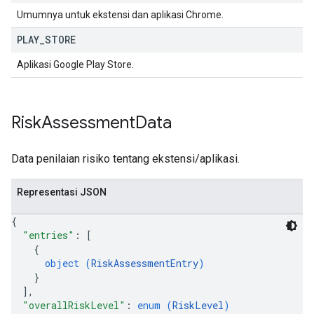
Umumnya untuk ekstensi dan aplikasi Chrome.
PLAY
_
STORE
Aplikasi Google Play Store.
Risk
Assessment
Data
Data penilaian risiko tentang ekstensi/aplikasi.
Representasi JSON
{
"entries"
: 
[
{
object (
RiskAssessmentEntry
)
}
]
,
"overallRiskLevel"
: 
enum (
RiskLevel
)