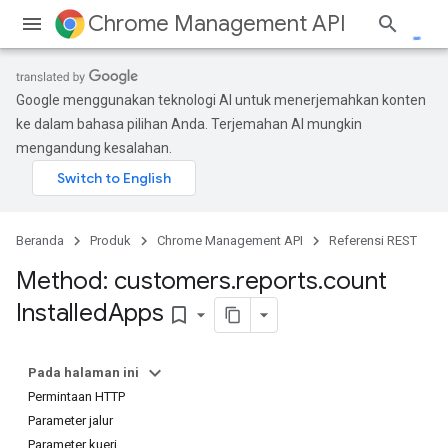
Chrome Management API
Google menggunakan teknologi AI untuk menerjemahkan konten
ke dalam bahasa pilihan Anda. Terjemahan AI mungkin
mengandung kesalahan.
ses
Beranda
Produk
Chrome Management API
Referensi REST
ses.operations
Method: customers
.
reports
.
count
Installed
Apps
bookmark_border
Pada halaman ini
Permintaan HTTP
Parameter jalur
Parameter kueri