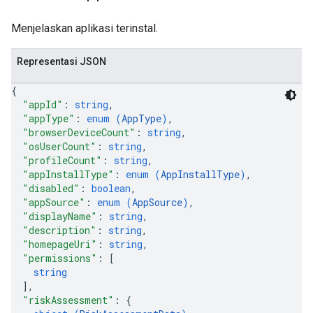
Menjelaskan aplikasi terinstal.
Representasi JSON
{
"appId"
: 
string
,
"appType"
: 
enum (
AppType
)
,
"browserDeviceCount"
: 
string
,
"osUserCount"
: 
string
,
"profileCount"
: 
string
,
"appInstallType"
: 
enum (
AppInstallType
)
,
"disabled"
: 
boolean
,
"appSource"
: 
enum (
AppSource
)
,
"displayName"
: 
string
,
"description"
: 
string
,
"homepageUri"
: 
string
,
"permissions"
: 
[
string
]
,
"riskAssessment"
: 
{