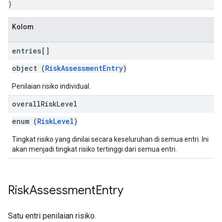
}
Kolom
entries[]
object (
RiskAssessmentEntry
)
Penilaian risiko individual.
overall
Risk
Level
enum (
RiskLevel
)
Tingkat risiko yang dinilai secara keseluruhan di semua entri. Ini
akan menjadi tingkat risiko tertinggi dari semua entri.
Risk
Assessment
Entry
Satu entri penilaian risiko.