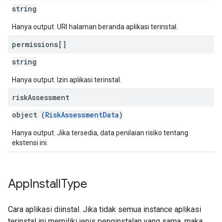
string
Hanya output. URI halaman beranda aplikasi terinstal.
permissions[]
string
Hanya output. Izin aplikasi terinstal.
risk
Assessment
object (
RiskAssessmentData
)
Hanya output. Jika tersedia, data penilaian risiko tentang
ekstensi ini.
App
Install
Type
Cara aplikasi diinstal. Jika tidak semua instance aplikasi
terinstal ini memiliki jenis penginstalan yang sama, maka