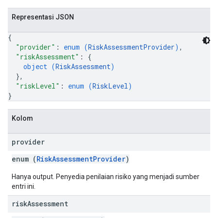
Representasi JSON
{
"provider"
: 
enum (
RiskAssessmentProvider
)
,
"riskAssessment"
: 
{
object (
RiskAssessment
)
}
,
"riskLevel"
: 
enum (
RiskLevel
)
}
Kolom
provider
enum (
RiskAssessmentProvider
)
Hanya output. Penyedia penilaian risiko yang menjadi sumber
entri ini.
risk
Assessment