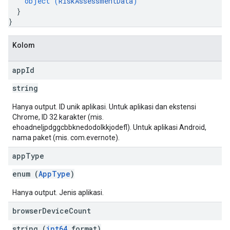
object (
RiskAssessmentData
)
}
}
Kolom
app
Id
string
Hanya output. ID unik aplikasi. Untuk aplikasi dan ekstensi
Chrome, ID 32 karakter (mis.
ehoadneljpdggcbbknedodolkkjodefl). Untuk aplikasi Android,
nama paket (mis. com.evernote).
app
Type
enum (
AppType
)
Hanya output. Jenis aplikasi.
browser
Device
Count
string (
int64
format)