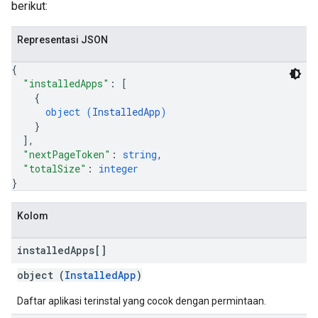
berikut:
Representasi JSON
{
"installedApps"
: 
[
{
object (
InstalledApp
)
}
]
,
"nextPageToken"
: 
string
,
"totalSize"
: 
integer
}
Kolom
installed
Apps[]
object (
InstalledApp
)
Daftar aplikasi terinstal yang cocok dengan permintaan.