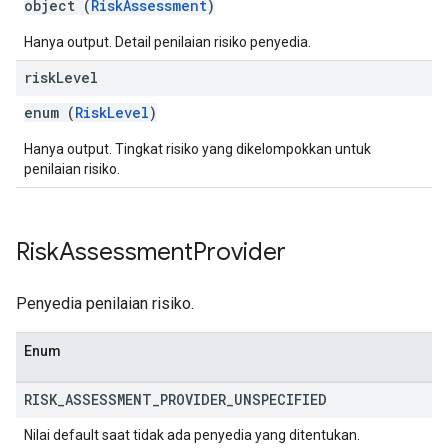
object (
RiskAssessment
)
Hanya output. Detail penilaian risiko penyedia.
risk
Level
enum (
RiskLevel
)
Hanya output. Tingkat risiko yang dikelompokkan untuk
penilaian risiko.
Risk
Assessment
Provider
Penyedia penilaian risiko.
Enum
RISK
_
ASSESSMENT
_
PROVIDER
_
UNSPECIFIED
Nilai default saat tidak ada penyedia yang ditentukan.