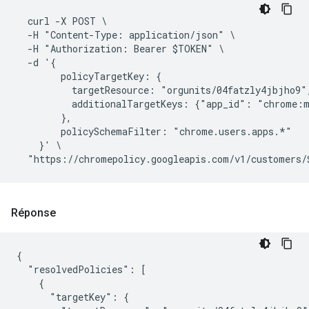
  curl -X POST \

  -H "Content-Type: application/json" \

  -H "Authorization: Bearer $TOKEN" \

  -d '{

        policyTargetKey: {

          targetResource: "orgunits/04fatzly4jbjho9",
          additionalTargetKeys: {"app_id": "chrome:m
        },

        policySchemaFilter: "chrome.users.apps.*"

    }' \

Réponse
{

  "resolvedPolicies": [

    {

      "targetKey": {
