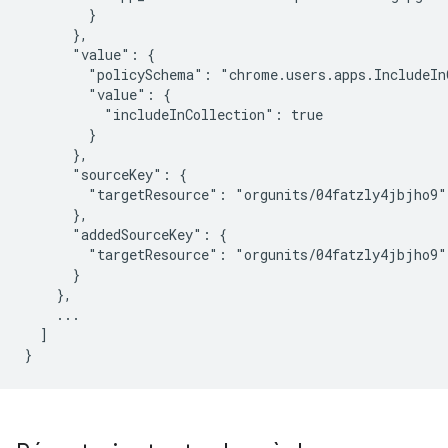
        }

      },

      "value": {

        "policySchema": "chrome.users.apps.IncludeInC
        "value": {

          "includeInCollection": true

        }

      },

      "sourceKey": {

        "targetResource": "orgunits/04fatzly4jbjho9"

      },

      "addedSourceKey": {

        "targetResource": "orgunits/04fatzly4jbjho9"

      }

    },

    ...

  ]
