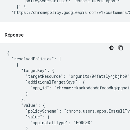
        policySchemaFilter: "chrome.users.apps.*"

    }' \

Réponse
{

  "resolvedPolicies": [

    {

      "targetKey": {

        "targetResource": "orgunits/04fatzly4jbjho9",
        "additionalTargetKeys": {

          "app_id": "chrome:mkaakpdehdafacodkgkpghoi
        }

      },

      "value": {

        "policySchema": "chrome.users.apps.InstallTyp
        "value": {

          "appInstallType": "FORCED"

        }
