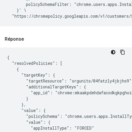
        policySchemaFilter: "chrome.users.apps.Instal
    }' \

Réponse
{

  "resolvedPolicies": [

    {

      "targetKey": {

        "targetResource": "orgunits/04fatzly4jbjho9",
        "additionalTargetKeys": {

          "app_id": "chrome:mkaakpdehdafacodkgkpghoi
        }

      },

      "value": {

        "policySchema": "chrome.users.apps.InstallTyp
        "value": {

          "appInstallType": "FORCED"
