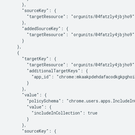
      },

      "sourceKey": {

        "targetResource": "orgunits/04fatzly4jbjho9"

      },

      "addedSourceKey": {

        "targetResource": "orgunits/04fatzly4jbjho9"

      }

    },

    {

      "targetKey": {

        "targetResource": "orgunits/04fatzly4jbjho9",
        "additionalTargetKeys": {

          "app_id": "chrome:mkaakpdehdafacodkgkpghoi
        }

      },

      "value": {

        "policySchema": "chrome.users.apps.IncludeInC
        "value": {

          "includeInCollection": true

        }

      },

      "sourceKey": {
