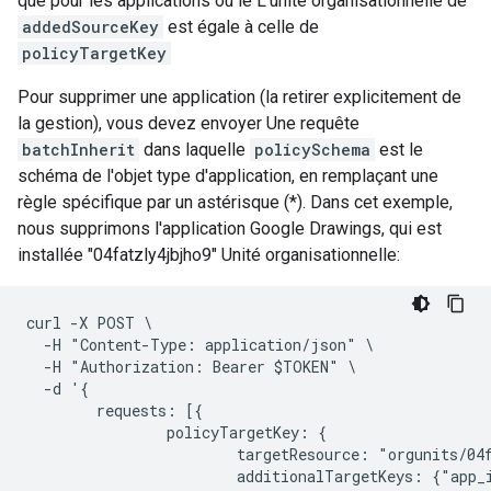
que pour les applications où le L'unité organisationnelle de
addedSourceKey
est égale à celle de
policyTargetKey
Pour supprimer une application (la retirer explicitement de
la gestion), vous devez envoyer Une requête
batchInherit
dans laquelle
policySchema
est le
schéma de l'objet type d'application, en remplaçant une
règle spécifique par un astérisque (*). Dans cet exemple,
nous supprimons l'application Google Drawings, qui est
installée "04fatzly4jbjho9" Unité organisationnelle:
curl -X POST \

  -H "Content-Type: application/json" \

  -H "Authorization: Bearer $TOKEN" \

  -d '{

        requests: [{

                policyTargetKey: {

                        targetResource: "orgunits/04f
                        additionalTargetKeys: {"app_