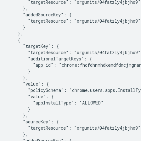
        "targetResource": "orgunits/04fatzly4jbjho9"

      },

      "addedSourceKey": {

        "targetResource": "orgunits/04fatzly4jbjho9"

      }

    },

    {

      "targetKey": {

        "targetResource": "orgunits/04fatzly4jbjho9",
        "additionalTargetKeys": {

          "app_id": "chrome:fhcfdhnmhdkemdfdncjmgnan
        }

      },

      "value": {

        "policySchema": "chrome.users.apps.InstallTyp
        "value": {

          "appInstallType": "ALLOWED"

        }

      },

      "sourceKey": {

        "targetResource": "orgunits/04fatzly4jbjho9"

      },

      "addedSourceKey": {
