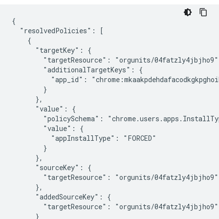
{

  "resolvedPolicies": [

    {

      "targetKey": {

        "targetResource": "orgunits/04fatzly4jbjho9",
        "additionalTargetKeys": {

          "app_id": "chrome:mkaakpdehdafacodkgkpghoi
        }

      },

      "value": {

        "policySchema": "chrome.users.apps.InstallTyp
        "value": {

          "appInstallType": "FORCED"

        }

      },

      "sourceKey": {

        "targetResource": "orgunits/04fatzly4jbjho9"

      },

      "addedSourceKey": {

        "targetResource": "orgunits/04fatzly4jbjho9"

      }
