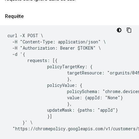
Requête
curl -X POST \

  -H "Content-Type: application/json" \

  -H "Authorization: Bearer $TOKEN" \

  -d '{

        requests: [{

                policyTargetKey: {

                        targetResource: "orgunits/04f
                        },

                policyValue: {

                        policySchema: "chrome.devices
                        value: {appId: "None"}

                        },

                updateMask: {paths: "appId"}

                }]

      }' \
