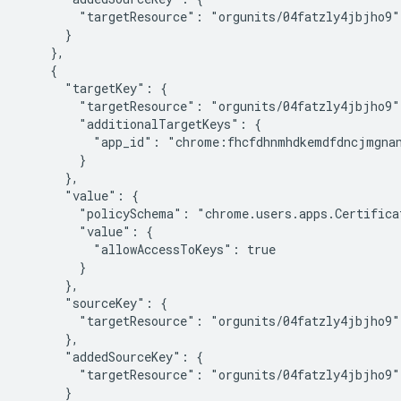
        "targetResource": "orgunits/04fatzly4jbjho9"

      }

    },

    {

      "targetKey": {

        "targetResource": "orgunits/04fatzly4jbjho9",
        "additionalTargetKeys": {

          "app_id": "chrome:fhcfdhnmhdkemdfdncjmgnan
        }

      },

      "value": {

        "policySchema": "chrome.users.apps.Certificat
        "value": {

          "allowAccessToKeys": true

        }

      },

      "sourceKey": {

        "targetResource": "orgunits/04fatzly4jbjho9"

      },

      "addedSourceKey": {

        "targetResource": "orgunits/04fatzly4jbjho9"

      }
