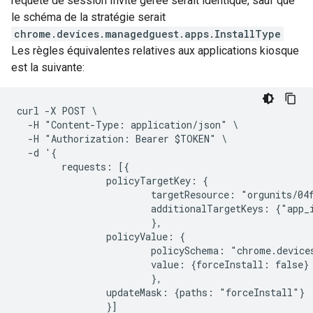
requête de session Invité gérée serait identique, sauf que
le schéma de la stratégie serait
chrome.devices.managedguest.apps.InstallType
Les règles équivalentes relatives aux applications kiosque
est la suivante:
curl -X POST \

  -H "Content-Type: application/json" \

  -H "Authorization: Bearer $TOKEN" \

  -d '{

        requests: [{

                policyTargetKey: {

                        targetResource: "orgunits/04f
                        additionalTargetKeys: {"app_
                        },

                policyValue: {

                        policySchema: "chrome.devices
                        value: {forceInstall: false}

                        },

                updateMask: {paths: "forceInstall"}

                }]
