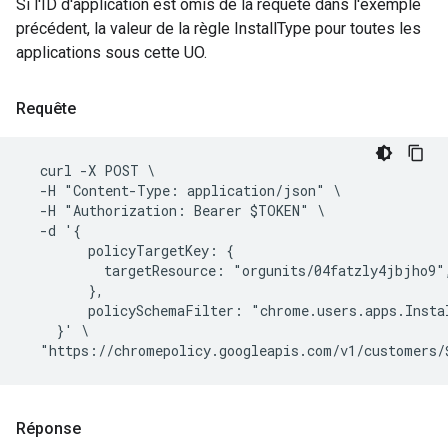
Si l'ID d'application est omis de la requête dans l'exemple
précédent, la valeur de la règle InstallType pour toutes les
applications sous cette UO.
Requête
  curl -X POST \

  -H "Content-Type: application/json" \

  -H "Authorization: Bearer $TOKEN" \

  -d '{

        policyTargetKey: {

          targetResource: "orgunits/04fatzly4jbjho9",
        },

        policySchemaFilter: "chrome.users.apps.Instal
    }' \

Réponse