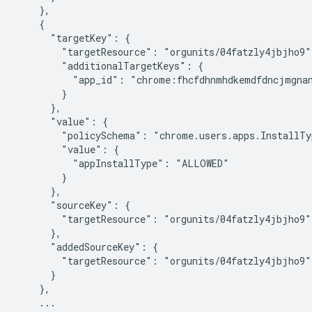
    },

    {

      "targetKey": {

        "targetResource": "orgunits/04fatzly4jbjho9",
        "additionalTargetKeys": {

          "app_id": "chrome:fhcfdhnmhdkemdfdncjmgnan
        }

      },

      "value": {

        "policySchema": "chrome.users.apps.InstallTyp
        "value": {

          "appInstallType": "ALLOWED"

        }

      },

      "sourceKey": {

        "targetResource": "orgunits/04fatzly4jbjho9"

      },

      "addedSourceKey": {

        "targetResource": "orgunits/04fatzly4jbjho9"

      }

    },

    ...
