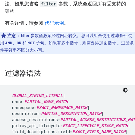
法。如果您省略
filter
参数，系统会返回所有受支持的
架构。
有关详情，请参阅
代码示例
。
注意
：filter 参数值必须经过网址转义。您可以组合使用过滤条件 使
用
AND
、
OR
和
NOT
子句。如果有多个括号，则需要添加圆括号 。过滤条
件字符串不区分大小写。
过滤器语法
GLOBAL_STRING_LITERAL
|

  name=
PARTIAL_NAME_MATCH
|

  namespace=
EXACT_NAMESPACE_MATCH
|

  description=
PARTIAL_DESCRIPTION_MATCH
|

  access_restrictions=
PARTIAL_ACCESS_RESTRICTIONS_MAT
  policy_api_lifecycle=
EXACT_LIFECYCLE_STAGE_MATCH
|

  field_descriptions.field=
EXACT_FIELD_NAME_MATCH
|
