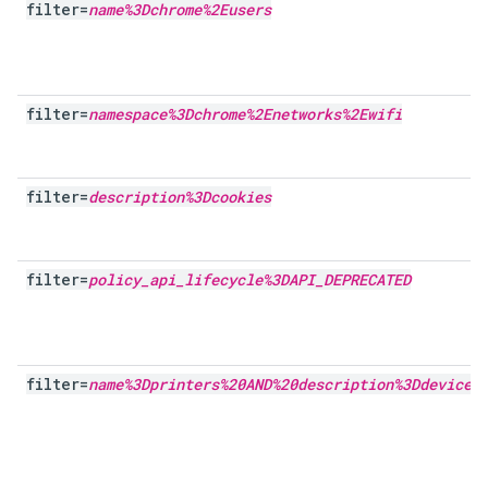
filter=
name%3Dchrome%2Eusers
filter=
namespace%3Dchrome%2Enetworks%2Ewifi
filter=
description%3Dcookies
filter=
policy
_
api
_
lifecycle%3DAPI
_
DEPRECATED
filter=
name%3Dprinters%20AND%20description%3Ddevices