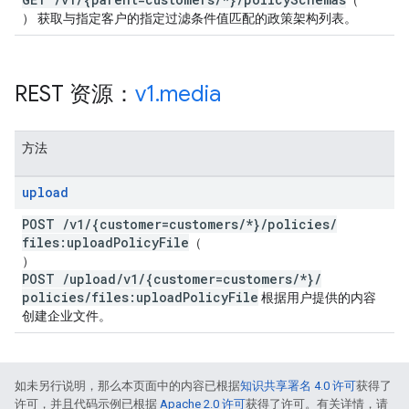
（
） 获取与指定客户的指定过滤条件值匹配的政策架构列表。
REST 资源：
v1
.
media
方法
upload
POST
/
v1
/
{customer=customers
/
*}
/
policies
/
files:upload
Policy
File
（
）
POST
/
upload
/
v1
/
{customer=customers
/
*}
/
policies
/
files:upload
Policy
File
根据用户提供的内容
创建企业文件。
如未另行说明，那么本页面中的内容已根据
知识共享署名 4.0 许可
获得了
许可，并且代码示例已根据
Apache 2.0 许可
获得了许可。有关详情，请