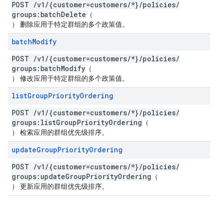
POST
/
v1
/
{customer=customers
/
*}
/
policies
/
groups:batch
Delete
（
） 删除应用于特定群组的多个政策值。
batch
Modify
POST
/
v1
/
{customer=customers
/
*}
/
policies
/
groups:batch
Modify
（
） 修改应用于特定群组的多个政策值。
list
Group
Priority
Ordering
POST
/
v1
/
{customer=customers
/
*}
/
policies
/
groups:list
Group
Priority
Ordering
（
） 检索应用的群组优先级排序。
update
Group
Priority
Ordering
POST
/
v1
/
{customer=customers
/
*}
/
policies
/
groups:update
Group
Priority
Ordering
（
） 更新应用的群组优先级排序。