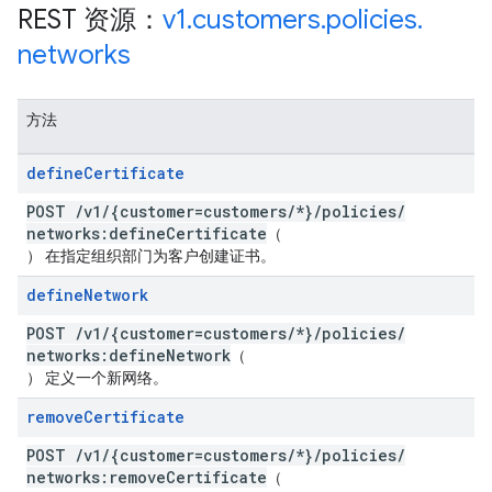
REST 资源：
v1
.
customers
.
policies
.
networks
方法
define
Certificate
POST
/
v1
/
{customer=customers
/
*}
/
policies
/
networks:define
Certificate
（
） 在指定组织部门为客户创建证书。
define
Network
POST
/
v1
/
{customer=customers
/
*}
/
policies
/
networks:define
Network
（
） 定义一个新网络。
remove
Certificate
POST
/
v1
/
{customer=customers
/
*}
/
policies
/
networks:remove
Certificate
（