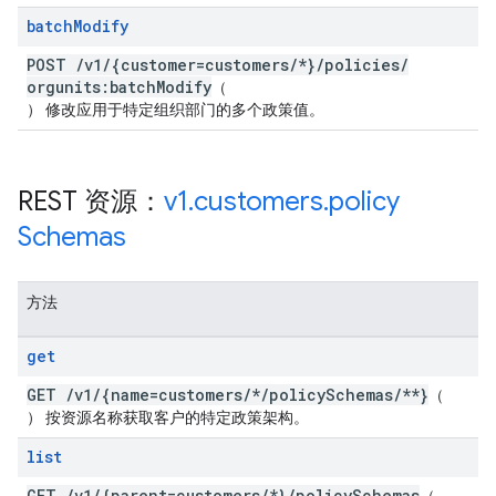
batch
Modify
POST
/
v1
/
{customer=customers
/
*}
/
policies
/
orgunits:batch
Modify
（
） 修改应用于特定组织部门的多个政策值。
REST 资源：
v1
.
customers
.
policy
Schemas
方法
get
GET
/
v1
/
{name=customers
/
*
/
policy
Schemas
/
**}
（
） 按资源名称获取客户的特定政策架构。
list
GET
/
v1
/
{parent=customers
/
*}
/
policy
Schemas