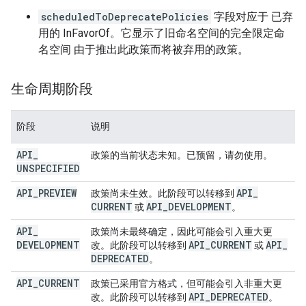
scheduledToDeprecatePolicies
字段对应于 已弃
用的 InFavorOf。它显示了旧命名空间的完全限定命
名空间 由于推出此政策而将被弃用的政策。
生命周期阶段
阶段
说明
API
_
政策的当前状态未知。已预留，请勿使用。
UNSPECIFIED
API
_
PREVIEW
API
_
政策尚未生效。此阶段可以转移到
CURRENT
API
_
DEVELOPMENT
或
。
API
_
政策尚未最终确定，因此可能会引入重大更
DEVELOPMENT
API
_
CURRENT
API
_
改。此阶段可以转移到
或
DEPRECATED
。
API
_
CURRENT
政策已采用官方格式，但可能会引入非重大更
API
_
DEPRECATED
改。此阶段可以转移到
。